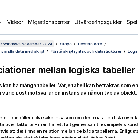
Videor
Migrationscenter
Utvärderingsguider
Spel
för Windows November 2024
Skapa
Hantera data
vandla data med skript
Förstå skriptsyntax och datastrukturer
Logis
iationer mellan logiska tabeller
 kan ha många tabeller. Varje tabell kan betraktas som en 
 varje post motsvarar en instans av någon typ av objekt.
ller innehåller olika saker - såsom om den ena är en lista över
sta över fakturor - men har ett fält gemensamt, exempelvis ku
gtvis att det finns en relation mellan de båda tabellerna. Enligt 
rktyg ska de två tabellerna nästan alltid länkas (join).