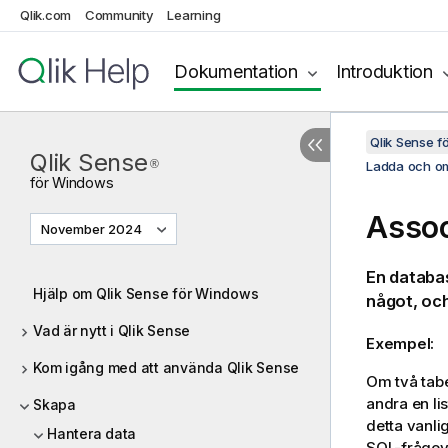
Qlik.com
Community
Learning
Dokumentation
Introduktion
Qlik Sense 
Qlik Sense
®
Ladda och om
för
Windows
Assoc
November 2024
En databas
Hjälp om Qlik Sense för Windows
något, och
Vad är nytt i Qlik Sense
Exempel:
Kom igång med att använda Qlik Sense
Om två tabe
andra en li
Skapa
detta vanli
Hantera data
SQL-frågeve