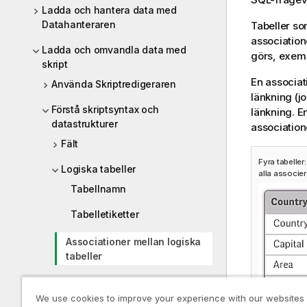
Ladda och hantera data med
Datahanteraren
Tabeller so
association
Ladda och omvandla data med
görs, exempe
skript
En associat
Använda Skriptredigeraren
länkning (jo
Förstå skriptsyntax och
länkning. E
datastrukturer
associatione
Fält
Fyra tabeller
Logiska tabeller
alla associe
Tabellnamn
Tabelletiketter
Associationer mellan logiska
tabeller
Syntetiska nycklar
We use cookies to improve your experience with our websites