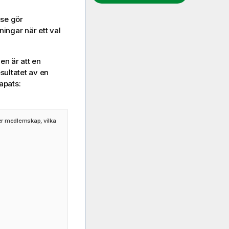
nse
gör
ingar när ett val
en är att en
sultatet av en
apats:
över medlemskap, vilka