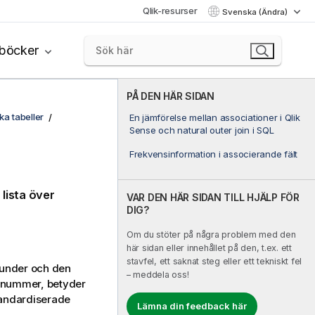
Qlik-resurser
Svenska (Ändra)
böcker
PÅ DEN HÄR SIDAN
ka tabeller
En jämförelse mellan associationer i Qlik
Sense och natural outer join i SQL
Frekvensinformation i associerande fält
lista över
VAR DEN HÄR SIDAN TILL HJÄLP FÖR
DIG?
Om du stöter på några problem med den
här sidan eller innehållet på den, t.ex. ett
stavfel, ett saknat steg eller ett tekniskt fel
 kunder och den
– meddela oss!
ndnummer, betyder
standardiserade
Lämna din feedback här