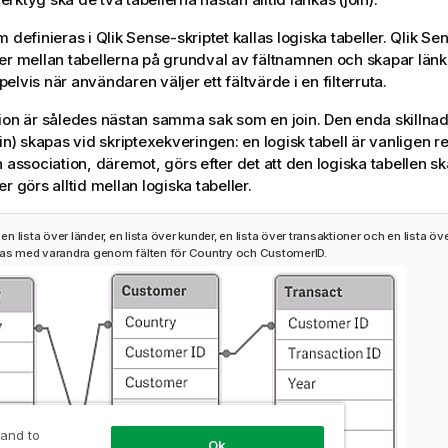
m definieras i
Qlik Sense
-skriptet kallas logiska tabeller.
Qlik Se
er mellan tabellerna på grundval av fältnamnen och skapar länkn
lvis när användaren väljer ett fältvärde i en filterruta.
ion är således nästan samma sak som en join. Den enda skillnad
in) skapas vid skriptexekveringen: en logisk tabell är vanligen re
n association, däremot, görs efter det att den logiska tabellen sk
r görs alltid mellan logiska tabeller.
: en lista över länder, en lista över kunder, en lista över transaktioner och en lista 
ras med varandra genom fälten för
Country
och
CustomerID
.
 and to
Ok