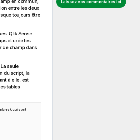
un champ en commun,
Laissez vos commentaires ici
tion entre les deux
esque toujours être
ues.
Qlik Sense
ps et crée les
eur de champ dans
 La seule
n du script, la
nt à elle, est
des tables
embres), qui sont