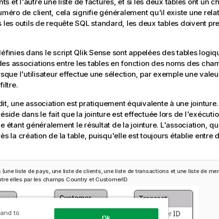
ents et l'autre une liste de factures, et si les deux tables ont 
uméro de client, cela signifie généralement qu'il existe une rela
s les outils de requête SQL standard, les deux tables doivent pr
définies dans le script
Qlik Sense
sont appelées des tables logiq
es associations entre les tables en fonction des noms des cham
orsque l'utilisateur effectue une sélection, par exemple une val
iltre.
it, une association est pratiquement équivalente à une jointure.
éside dans le fait que la jointure est effectuée lors de l'exécutio
e étant généralement le résultat de la jointure. L'association, qua
ès la création de la table, puisqu'elle est toujours établie entre 
 (une liste de pays, une liste de clients, une liste de transactions et une liste de m
tre elles par les champs
Country
et
CustomerID
.
 and to
Ok