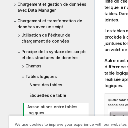
liste de cli
Chargement et gestion de données
tel que le n
avec Data Manager
tables. Dan
jointes.
Chargement et transformation de
données avec un script
Les tables 
Utilisation de l'éditeur de
procède à d
chargement de données
jointures l
un volet de f
Principe de la syntaxe des scripts
et des structures de données
Autrement d
Champs
différence r
table logiqu
Tables logiques
réalisée apr
Noms des tables
logiques.
Étiquettes de table
Quatre tables
associées en
Associations entre tables
logiques
Clés synthétiques
We use cookies to improve your experience with our websites