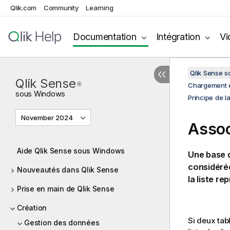
Qlik.com
Community
Learning
Documentation
Intégration
Vi
Qlik Sense 
Qlik Sense
®
Chargement e
sous
Windows
Principe de l
November 2024
Assoc
Aide Qlik Sense sous Windows
Une base 
considéré
Nouveautés dans Qlik Sense
la liste r
Prise en main de Qlik Sense
Création
Si deux tab
Gestion des données