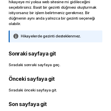
hikayeye mi yoksa web sitesine mi gidileceğini
seçebilirsiniz. Basit bir gezinti düğmesi oluşturmak
istiyorsanız bir işlem belirtmeniz gerekmez. Bir
düğmenin aynı anda yalnızca bir gezinti seçeneği
olabilir.
B
Hikayelerde gezinti desteklenmez.
i
l
g
Sonraki sayfaya git
i
n
Sıradaki sonraki sayfaya geç.
o
t
Önceki sayfaya git
u
Sıradaki önceki sayfaya git.
Son sayfaya git