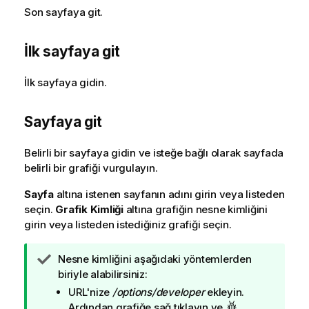
Son sayfaya git.
İlk sayfaya git
İlk sayfaya gidin.
Sayfaya git
Belirli bir sayfaya gidin ve isteğe bağlı olarak sayfada
belirli bir grafiği vurgulayın.
Sayfa
altına istenen sayfanın adını girin veya listeden
seçin.
Grafik Kimliği
altına grafiğin nesne kimliğini
girin veya listeden istediğiniz grafiği seçin.
İ
Nesne kimliğini aşağıdaki yöntemlerden
p
biriyle alabilirsiniz:
u
URL'nize
/options/developer
ekleyin.
c
Ardından grafiğe sağ tıklayın ve