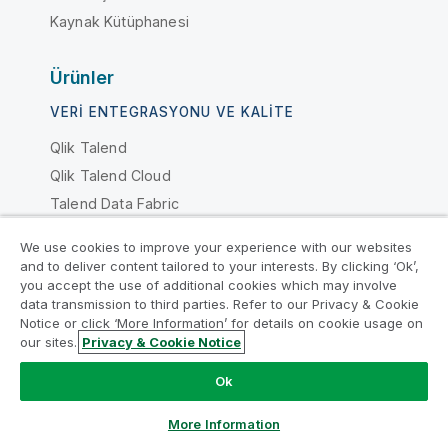
Kaynak Kütüphanesi
Ürünler
VERI ENTEGRASYONU VE KALITE
Qlik Talend
Qlik Talend Cloud
Talend Data Fabric
We use cookies to improve your experience with our websites
ANALIZLER VE YAPAY ZEKA
and to deliver content tailored to your interests. By clicking ‘Ok’,
Qlik Cloud Analytics
you accept the use of additional cookies which may involve
data transmission to third parties. Refer to our Privacy & Cookie
Qlik Yanıtları
Notice or click ‘More Information’ for details on cookie usage on
Qlik Predict
our sites.
Privacy & Cookie Notice
Qlik Automate
Ok
Neden Qlik?
More Information