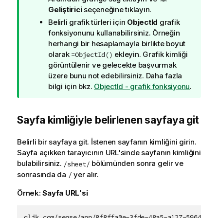
u
Geliştirici
seçeneğine tıklayın.
n
Belirli grafik türleri için
ObjectId
grafik
o
fonksiyonunu kullanabilirsiniz. Örneğin
t
herhangi bir hesaplamayla birlikte boyut
u
olarak
ekleyin. Grafik kimliği
=ObjectId()
görüntülenir ve gelecekte başvurmak
üzere bunu not edebilirsiniz. Daha fazla
bilgi için bkz.
ObjectId - grafik fonksiyonu
.
Sayfa kimliğiyle belirlenen sayfaya git
Belirli bir sayfaya git. İstenen sayfanın kimliğini girin.
Sayfa açıkken tarayıcının URL'sinde sayfanın kimliğini
bulabilirsiniz.
bölümünden sonra gelir ve
/sheet/
sonrasında da
yer alır.
/
Örnek:
Sayfa URL'si
qlik.com/sense/app/8f8ffa0e-3fde-48a5-a127-59645923