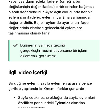
kapalıysa düğmedeki ifadeler (örneğin, bir
değişkeniçin değer ifadesi) birbirlerinden bağımsız
olarak değerlendirilir. Ayar açık olduğunda her bir
eylem için ifadeler, eylemin çalışma zamanında
değerlendirilir. Bu, bir eylemde ayarlanan ifade
değerlerinin zincirde gelecekteki eylemlere
taşınmasına olanak tanır.
İ
Düğmenin yalnızca gezinti
p
gerçekleştirmesini istiyorsanız bir işlem
u
eklemeniz gerekmez.
c
u
İlgili video içeriği
n
o
t
Bir düğme eylemi, sayfa eylemleri ayarına benzer
u
şekilde yapılandırılır. Önemli farklar şunlardır:
Sayfa odak nesne olduğunda sayfa eylemleri
özellikler panelindeki
Eylemler
altından