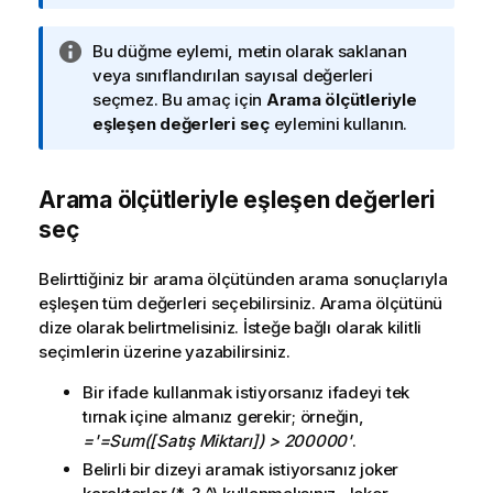
l
g
B
Bu düğme eylemi, metin olarak saklanan
i
i
veya sınıflandırılan sayısal değerleri
n
l
seçmez. Bu amaç için
Arama ölçütleriyle
o
g
eşleşen değerleri seç
eylemini kullanın.
t
i
u
n
Arama ölçütleriyle eşleşen değerleri
o
t
seç
u
Belirttiğiniz bir arama ölçütünden arama sonuçlarıyla
eşleşen tüm değerleri seçebilirsiniz. Arama ölçütünü
dize olarak belirtmelisiniz. İsteğe bağlı olarak kilitli
seçimlerin üzerine yazabilirsiniz.
Bir ifade kullanmak istiyorsanız ifadeyi tek
tırnak içine almanız gerekir; örneğin,
='=Sum([Satış Miktarı]) > 200000'
.
Belirli bir dizeyi aramak istiyorsanız joker