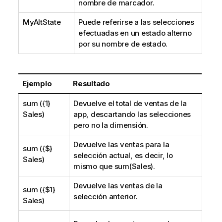
nombre de marcador.
MyAltState
Puede referirse a las selecciones
efectuadas en un estado alterno
por su nombre de estado.
Ejemplo
Resultado
sum ({1}
Devuelve el total de ventas de la
Sales)
app, descartando las selecciones
pero no la dimensión.
Devuelve las ventas para la
sum ({$}
selección actual, es decir, lo
Sales)
mismo que
sum(Sales)
.
Devuelve las ventas de la
sum ({$1}
selección anterior.
Sales)