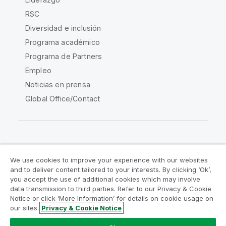
RSC
Diversidad e inclusión
Programa académico
Programa de Partners
Empleo
Noticias en prensa
Global Office/Contact
Qlik Community
We use cookies to improve your experience with our websites
and to deliver content tailored to your interests. By clicking ‘Ok’,
Acuerdos legales
Condiciones del producto
you accept the use of additional cookies which may involve
data transmission to third parties. Refer to our Privacy & Cookie
Legal Policies
Política legal
Notice or click ‘More Information’ for details on cookie usage on
Condiciones de uso
Marcas comerciales
our sites.
Privacy & Cookie Notice
Do Not Share My Info