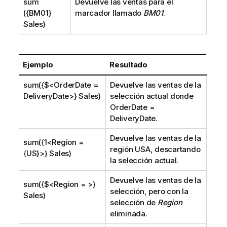
sum
Devuelve las ventas para el
({BM01}
marcador llamado
BM01
.
Sales)
Ejemplo
Resultado
sum({$<OrderDate =
Devuelve las ventas de la
DeliveryDate>} Sales)
selección actual donde
OrderDate =
DeliveryDate
.
Devuelve las ventas de la
sum({1<Region =
región USA, descartando
{US}>} Sales)
la selección actual.
Devuelve las ventas de la
sum({$<Region = >}
selección, pero con la
Sales)
selección de
Region
eliminada.