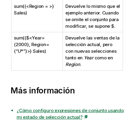
sum({<Region = >}
Devuelve lo mismo que el
Sales)
ejemplo anterior. Cuando
se omite el conjunto para
modificar, se supone
$
.
sum({$<Year=
Devuelve las ventas de la
{2000}, Region=
selección actual, pero
{“U*”}>} Sales)
con nuevas selecciones
tanto en
Year
como en
Region
.
Más información
¿Cómo configuro expresiones de conjunto usando
mi estado de selección actual?