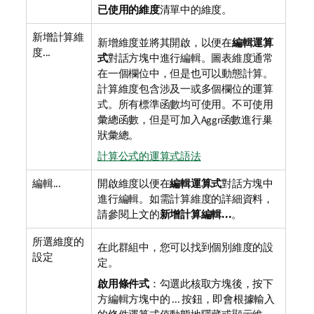
已使用的維度
清單中的維度。
新增計算維
新增維度並將其開啟，以便在
編輯運算
度...
式
對話方塊中進行編輯。圖表維度通常
在一個欄位中，但是也可以動態計算。
計算維度包含涉及一或多個欄位的運算
式。所有標準函數均可使用。不可使用
彙總函數，但是可加入Aggr函數進行巢
狀彙總。
計算公式的運算式語法
編輯...
開啟維度以便在
編輯運算式
對話方塊中
進行編輯。如需計算維度的詳細資料，
請參閱上文的
新增計算編輯...
。
所選維度的
在此群組中，您可以找到個別維度的設
設定
定。
啟用條件式
：勾選此核取方塊後，按下
方編輯方塊中的 ... 按鈕，即會根據輸入