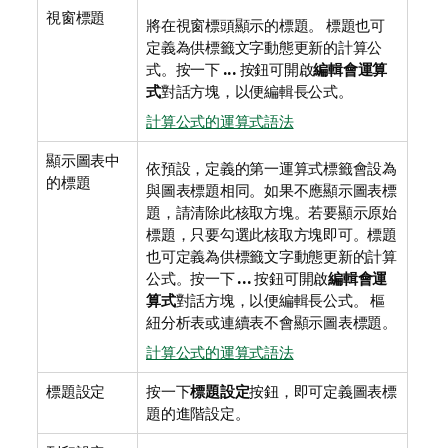
視窗標題
將在視窗標頭顯示的標題。 標題也可
定義為供標籤文字動態更新的計算公
式。按一下
...
按鈕可開啟
編輯會運算
式
對話方塊，以便編輯長公式。
計算公式的運算式語法
顯示圖表中
依預設，定義的第一運算式標籤會設為
的標題
與圖表標題相同。如果不應顯示圖表標
題，請清除此核取方塊。若要顯示原始
標題，只要勾選此核取方塊即可。標題
也可定義為供標籤文字動態更新的計算
公式。按一下
...
按鈕可開啟
編輯會運
算式
對話方塊，以便編輯長公式。 樞
紐分析表或連續表不會顯示圖表標題。
計算公式的運算式語法
標題設定
按一下
標題設定
按鈕，即可定義圖表標
題的進階設定。