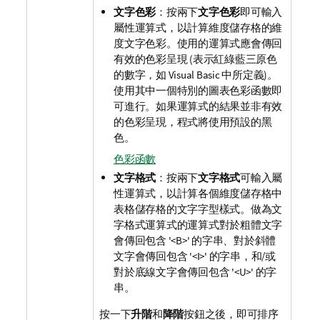
文字色彩
：按兩下
文字色彩
即可輸入
屬性運算式，以計算維度儲存格的維
度文字色彩。使用的運算式應會傳回
有效的色彩呈現 (表示紅綠藍三原色
的數字，如 Visual Basic 中所定義)。
使用其中一個特別的圖表色彩函數即
可進行。如果運算式的結果並非有效
的色彩呈現，程式將使用預設的黑
色。
色彩函數
文字格式
：按兩下
文字格式
可輸入屬
性運算式，以計算各個維度儲存格中
表格儲存格的文字字型樣式。做為文
字格式運算式的運算式對於粗體文字
會傳回包含 '<B>' 的字串、對於斜體
文字會傳回包含 '<I>' 的字串，和/或
對於底線文字會傳回包含 '<U>' 的字
串。
按一下
升階
和
降階
按鈕之後，即可排序