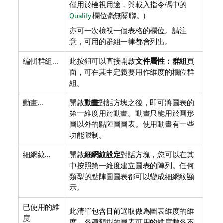
僅用於檢視用途，與載入指令碼中的
Qualify
欄位毫無關聯。)
亦可一次檢視一個表格的欄位。請注
意，可用的群組一律都會列出。
編輯群組...
此按鈕可以直接開啟
文件屬性：群組
頁
面，可在其中定義要用作維度的欄位群
組。
動畫...
開啟
動畫
對話方塊之後，即可將圖表的
第一維度用於動畫。動畫只能用於圓形
圖以外的點陣圖圖表。使用動畫有一些
功能限制。
細網紋...
開啟
細網紋設定
對話方塊，您可以在其
中按照第一維度建立圖表的陣列。任何
類型的點陣圖圖表都可以變成細網紋顯
示。
已使用的維
此清單包含目前選取做為圖表維度的維
度
度。各種類型的圖表可用的維度數各不