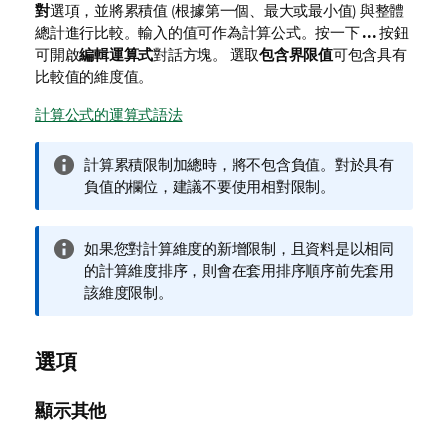
對
選項，並將累積值 (根據第一個、最大或最小值) 與整體
總計進行比較。輸入的值可作為計算公式。按一下
...
按鈕
可開啟
編輯運算式
對話方塊。 選取
包含界限值
可包含具有
比較值的維度值。
計算公式的運算式語法
資
計算累積限制加總時，將不包含負值。對於具有
訊
負值的欄位，建議不要使用相對限制。
備
註
資
如果您對計算維度的新增限制，且資料是以相同
訊
的計算維度排序，則會在套用排序順序前先套用
備
該維度限制。
註
選項
顯示其他