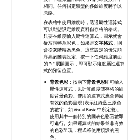
相同。任何指定類型的多餘維度將予以
忽略。
在表格中使用維度時，透過屬性運算式
可以動態設定維度資料儲存格的格式。
只要在維度輸入屬性運算式，圖示就會
從灰階轉為彩色，如果是
文字格式
，則
會從灰階轉為黑色。這些設定的優先順
序高於圖表設定。按一下任何維度前面
的 "+" 展開圖示，即可顯示維度屬性運算
式的預留位置。
背景色彩
：按兩下
背景色彩
即可輸入
屬性運算式，以計算維度儲存格的維
度背景色彩。使用的運算式應會傳回
有效的色彩呈現 (表示紅綠藍三原色
的數字，如 Visual Basic 中所定義)。
使用其中一個特別的圖表色彩函數即
可進行。如果運算式的結果並非有效
的色彩呈現，程式將使用預設的黑
色。