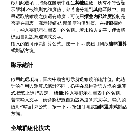
啟用此選項，將會在圖表中產生
其他
區段。所有不符合顯
示限制比較準則的維度值，都將會分組到
其他
區段中。如
果選取的維度之後還有維度，可使用
摺疊內部維度
控制是
否要在圖表上顯示後續/內部維度的個別值。在
標籤
欄位
中，輸入要顯示在圖表中的名稱。若未輸入文字，便會將
標籤自動設為運算式文字。
輸入的值可作為計算公式。按一下
...
按鈕可開啟
編輯運算
式
對話方塊。
顯示總計
啟用此選項時，圖表中將會顯示所選維度的總計值。此總
計的作用與運算式總計不同，仍需在屬性對話方塊的
運算
式
標籤上進行設定。
標籤
: 輸入要顯示在圖表中的名稱。
若未輸入文字，便會將標籤自動設為運算式文字。 輸入的
值可作為計算公式。按一下
...
按鈕可開啟
編輯運算式
對話
方塊。
全域群組化模式