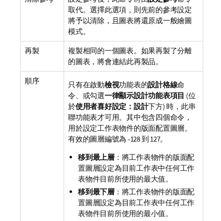
取代。選擇此選項，則先前的參考設定
將予以清除，且圖表將還原成一般繪圖
模式。
再製
複製相同的一個圖表。如果再製了分離
的圖表，將會連結此再製品。
順序
只有在啟動
檢視
功能表的
設計格線
命
令、或勾選
一律顯示設計功能表項目
(位
於
使用者喜好設定：設計
下方) 時，此串
聯功能表才可用。其中包含四個命令，
用於設定工作表物件的版面配置圖層。
有效的圖層編號為 -128 到 127。
移到最上層
：將工作表物件的版面配
置圖層設定為目前工作表中任何工作
表物件目前所使用的最大值。
移到最下層
：將工作表物件的版面配
置圖層設定為目前工作表中任何工作
表物件目前所使用的最小值。