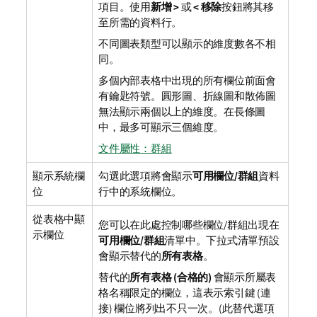
項目。使用
新增 >
或
< 移除
按鈕將其移
至所需的資料行。
不同圖表類型可以顯示的維度數各不相
同。
多個內部表格中出現的所有欄位前面會
有鑰匙符號。圓形圖、折線圖和散佈圖
無法顯示兩個以上的維度。在長條圖
中，最多可顯示三個維度。
文件屬性：群組
顯示系統欄
勾選此選項將會顯示
可用欄位/群組
資料
位
行中的系統欄位。
從表格中顯
您可以在此處控制哪些欄位/群組出現在
示欄位
可用欄位/群組
清單中。下拉式清單預設
會顯示替代的
所有表格
。
替代的
所有表格 (合格的)
會顯示所屬表
格名稱限定的欄位，這表示索引鍵 (連
接) 欄位將列出不只一次。(此替代選項