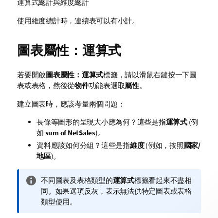
運算式總計與維度總計
使用維度總計時，連續表可以有小計。
圖表屬性：運算式
若要開啟
圖表屬性：運算式
標籤，請以滑鼠右鍵按一下圖
表或表格，然後從
物件
功能表選取
屬性
。
建立圖表時，應該考量兩個問題：
長條等圖形的呈現大小應為何？這些是指
運算式
(例
如
sum of NetSales
)。
資料應該如何分組？這些是指
維度
(例如，按照
國家/
地區
)。
資
不同圖表及表格類型的
運算式
標籤看起來不盡相
訊
同。如果選項反灰，表示無法供特定圖表或表格
備
類型使用。
註