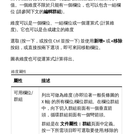
值。一個維度不限於只能有一個欄位，也可以包含一組欄
位 (請參閱下文的
編輯群組
)。
維度可以是一個欄位、一組欄位或一個運算式 (計算維
度)。它也可以是合成建立的維度
選取 (按一下，或按住 Ctrl 並按一下) 並使用
新增>
或
<移除
按鈕，或直接按兩下選項，即可來回移動欄位。
圖表維度也可從運算式計算得出。
維度屬性
屬性
描述
可用欄位/
列出可做為維度 (亦即沿著一般長條圖的
群組
X 軸) 的所有欄位/欄位群組。在欄位群組
中，向下切入群組前面有一個垂直箭
頭，循環群組前面有一個彎箭頭。
群組是在
文件屬性︰群組
頁面中定義。
按一下所需項目即可選取要使用/移除的