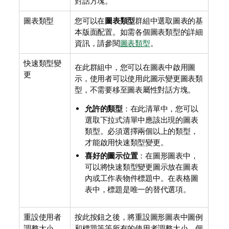
對話方塊。
圖表類型
您可以在
圖表類型
群組中選取圖表的基
本版面配置。如需各個圖表類型的詳細
資訊，請參閱
圖表類型
。
快速類型變
在此群組中，您可以在圖表中啟用圖
更
示，使用者可以使用此圖示變更圖表類
型，不需要移至圖表屬性對話方塊。
允許的類型
：在此清單中，您可以
選取下拉式清單中應該出現的圖表
類型。必須選擇兩個以上的類型，
才能啟用快速類型變更。
喜好的圖示位置
：在圖形圖表中，
可以將快速類型變更圖示放在圖表
內或工作表物件標題中。在表格圖
表中，標題是唯一的替代選項。
重設使用者
按此按鈕之後，將重設圖形圖表中圖例
調整大小
和標題等等所有的使用者調整大小。個