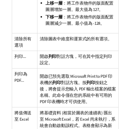
上移一層
：將工作表物件的版面配置
圖層增加一層。最大值為 127。
下移一層
：將工作表物件的版面配置
圖層減少一層。最小值為 -128。
清除所有
清除圖表中維度和運算式的所有選項。
選項
列印...
開啟
列印
對話方塊，可在其中指定列印
設定。
列印為
開啟已預先選取
Microsoft Print to PDF
印
PDF...
表機的
列印
對話方塊。按
列印
按鈕之
後，將會提示您輸入 PDF 輸出檔案的檔案
名稱。此命令僅在您的系統中有可用的
PDF 印表機時才可供使用。
將值傳送
將基礎資料 (相當於圖表的連續表) 匯出
至 Excel
至 Microsoft Excel，若 Excel 尚未執行，系
統會自動啟動該程式。表格會顯示為新