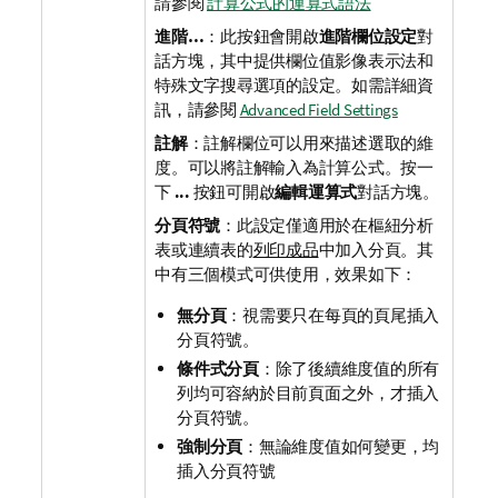
請參閱
計算公式的運算式語法
進階…
：此按鈕會開啟
進階欄位設定
對
話方塊，其中提供欄位值影像表示法和
特殊文字搜尋選項的設定。
如需詳細資
訊，請參閱
Advanced Field Settings
註解
：註解欄位可以用來描述選取的維
度。可以將註解輸入為計算公式。按一
下
...
按鈕可開啟
編輯運算式
對話方塊。
分頁符號
：此設定僅適用於在樞紐分析
表或連續表的
列印成品
中加入分頁。其
中有三個模式可供使用，效果如下：
無分頁
：視需要只在每頁的頁尾插入
分頁符號。
條件式分頁
：除了後續維度值的所有
列均可容納於目前頁面之外，才插入
分頁符號。
強制分頁
：無論維度值如何變更，均
插入分頁符號