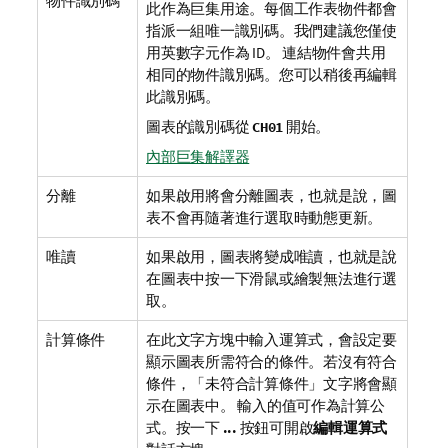
物件識別碼
此作為巨集用途。每個工作表物件都會
指派一組唯一識別碼。我們建議您僅使
用英數字元作為 ID。 連結物件會共用
相同的物件識別碼。您可以稍後再編輯
此識別碼。
圖表的識別碼從
開始。
CH01
內部巨集解譯器
分離
如果啟用將會分離圖表，也就是說，圖
表不會再隨著進行選取時動態更新。
唯讀
如果啟用，圖表將變成唯讀，也就是說
在圖表中按一下滑鼠或繪製無法進行選
取。
計算條件
在此文字方塊中輸入運算式，會設定要
顯示圖表所需符合的條件。若沒有符合
條件，「未符合計算條件」文字將會顯
示在圖表中。 輸入的值可作為計算公
式。按一下
...
按鈕可開啟
編輯運算式