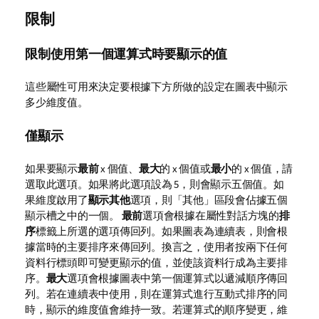
限制
限制使用第一個運算式時要顯示的值
這些屬性可用來決定要根據下方所做的設定在圖表中顯示
多少維度值。
僅顯示
如果要顯示
最前
x 個值、
最大
的 x 個值或
最小
的 x 個值，請
選取此選項。如果將此選項設為 5，則會顯示五個值。如
果維度啟用了
顯示其他
選項，則「其他」區段會佔據五個
顯示槽之中的一個。
最前
選項會根據在屬性對話方塊的
排
序
標籤上所選的選項傳回列。如果圖表為連續表，則會根
據當時的主要排序來傳回列。換言之，使用者按兩下任何
資料行標頭即可變更顯示的值，並使該資料行成為主要排
序。
最大
選項會根據圖表中第一個運算式以遞減順序傳回
列。若在連續表中使用，則在運算式進行互動式排序的同
時，顯示的維度值會維持一致。若運算式的順序變更，維