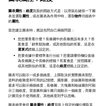
圖表屬性：維度
頁面的開啟方式是：以滑鼠右鍵按一下圖
表並選取
屬性
，或在圖表為作用中時，選取
物件
功能表中
的
屬性
。
當您建立圖表時，應該先問自己兩個問題：
您想要查看什麼？長條圖中的長條應該有多大？答
案會是「銷售額加總」或其他類似的答案。這是在
運算式
標籤上設定的。
您要依據什麼標準進行分組？您要讓哪些欄位值做
為長條圖之中長條的標籤？答案會是「按照國家」
或其他類似的答案。這是在
維度
標籤上設定的。
圖表可以顯示一或多個維度。上限取決於實際圖表類型、
資料的複雜度和可用的記憶體。圓形圖、折線圖和散佈圖
最多可以顯示兩個維度，長條圖、方塊圖和格線圖則可顯
示三個維度。雷達圖和漏斗圖只能顯示一個維度，而量測
計圖完全不使用維度。其他維度則予以忽略。
圖表維度會從
圖表屬性：維度
頁面上指定的欄位獲取其