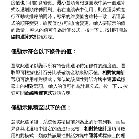
度值也 (可能) 會變更。
最小
選項會根據圖表中第一個運算
式以遞增順序傳回列。若在連續表中使用，則在運算式進
行互動式排序的同時，顯示的維度值會維持一致。若運算
式的順序變更，維度值也 (可能) 會變更。輸入要顯示的值
的數量。 輸入的值可作為計算公式。按一下
...
按鈕可開啟
編輯運算式
對話方塊。
僅顯示符合以下條件的值：
選取此選項以顯示所有符合此選項特定條件的維度值。選
取即可根據總計百分比或確切金額來顯示值。
相對於總計
選項可啟用相對模式，類似於該屬性對話方塊中
運算式
標
籤上的
相對
選項。 輸入的值可作為計算公式。按一下
...
按
鈕可開啟
編輯運算式
對話方塊。
僅顯示累積至以下的值：
選取此選項後，系統會累積目前列為止的所有列數，而結
果會與此選項中設定的值進行比較。
相對於總計
選項可啟
用相對模式，類似於該屬性對話方塊中
運算式
標籤上的
相