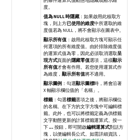
的條件運算式值動態地隱藏或顯示維
度。
值為 NULL 時隱藏
：如果啟用此核取方
塊，則上方
已使用的維度
中所選取的維
度值若為 NULL，將不會顯示在圖表中。
顯示所有值
：啟用此核取方塊可顯示任
何選項的所有維度值。由於排除維度值
的運算式值為零，因此必須取消選取
呈
現方式
頁面的
隱藏零值
選項，這樣
顯示
所有值
才會有作用。若您使用運算式作
為維度，
顯示所有值
將不適用。
顯示圖例
：勾選
顯示圖標
時，將會沿著
X 軸顯示欄位值的「名稱」。
標籤
：勾選
標籤
選項之後，將顯示欄位
的名稱。在下方的文字方塊中可編輯標
籤。此外，也可以將標籤定義為供標籤
文字動態更新的計算標籤運算式。按一
下
...
按鈕，即可開啟
編輯運算式
對話方
塊，以便編輯長公式。
如需詳細資訊，