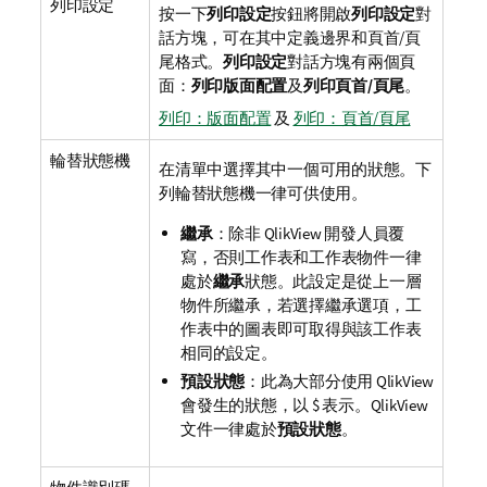
列印設定
按一下
列印設定
按鈕將開啟
列印設定
對
話方塊，可在其中定義邊界和頁首/頁
尾格式。
列印設定
對話方塊有兩個頁
面：
列印版面配置
及
列印頁首/頁尾
。
列印：版面配置
及
列印：頁首/頁尾
輪替狀態機
在清單中選擇其中一個可用的狀態。下
列輪替狀態機一律可供使用。
繼承
：除非 QlikView 開發人員覆
寫，否則工作表和工作表物件一律
處於
繼承
狀態。此設定是從上一層
物件所繼承，若選擇繼承選項，工
作表中的圖表即可取得與該工作表
相同的設定。
預設狀態
：此為大部分使用 QlikView
會發生的狀態，以 $ 表示。QlikView
文件一律處於
預設狀態
。