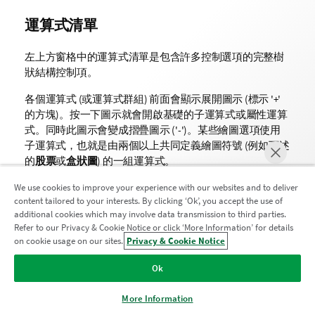
運算式清單
左上方窗格中的運算式清單是包含許多控制選項的完整樹
狀結構控制項。
各個運算式 (或運算式群組) 前面會顯示展開圖示 (標示 '
'
+
的方塊)。按一下圖示就會開啟基礎的子運算式或屬性運算
式。同時此圖示會變成摺疊圖示 ('
')。某些繪圖選項使用
-
子運算式，也就是由兩個以上共同定義繪圖符號 (例如下述
的
股票
或
盒狀圖
) 的一組運算式。
透過屬性運算式也可以動態設定運算式資料的格式。按一
We use cookies to improve your experience with our websites and to deliver
content tailored to your interests. By clicking ‘Ok’, you accept the use of
下任一運算式前的展開圖示，可顯示維度屬性運算式的預
additional cookies which may involve data transmission to third parties.
留位置。此類功能包括：
Refer to our Privacy & Cookie Notice or click ‘More Information’ for details
加入分析現代化計畫
on cookie usage on our sites.
Privacy & Cookie Notice
立即聊天
背景色彩
透過分析現代化程式進行現代化而不犧牲寶貴的 QlikView 應用
Ok
程式。
按一下這裡
取得更多資訊或聯繫：
編輯預設
背景色彩
運算式即可建立屬性運算式，以計算資
ampquestions@qlik.com
More Information
料點的繪圖色彩。計算色彩的優先順序高於預設的
QlikView 色彩選項，且必須是使用色彩函數進行的有效色