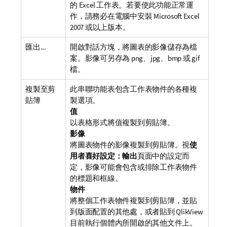
的 Excel 工作表。若要使此功能正常運
作，請務必在電腦中安裝 Microsoft Excel
2007 或以上版本。
匯出...
開啟對話方塊，將圖表的影像儲存為檔
案。影像可另存為 png、jpg、bmp 或 gif
檔。
複製至剪
此串聯功能表包含工作表物件的各種複
貼簿
製選項。
值
以表格形式將值複製到剪貼簿。
影像
將圖表物件的影像複製到剪貼簿。視
使
用者喜好設定：輸出
頁面中的設定而
定，影像可能會包含或排除工作表物件
的標題和框線。
物件
將整個工作表物件複製到剪貼簿，並貼
到版面配置的其他處，或者貼到 QlikView
目前執行個體內所開啟的其他文件上。