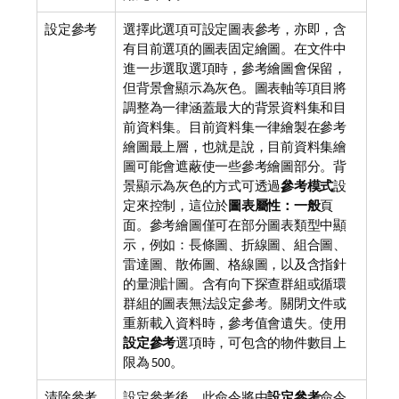
設定參考
選擇此選項可設定圖表參考，亦即，含
有目前選項的圖表固定繪圖。在文件中
進一步選取選項時，參考繪圖會保留，
但背景會顯示為灰色。圖表軸等項目將
調整為一律涵蓋最大的背景資料集和目
前資料集。目前資料集一律繪製在參考
繪圖最上層，也就是說，目前資料集繪
圖可能會遮蔽使一些參考繪圖部分。背
景顯示為灰色的方式可透過
參考模式
設
定來控制，這位於
圖表屬性：一般
頁
面。參考繪圖僅可在部分圖表類型中顯
示，例如：長條圖、折線圖、組合圖、
雷達圖、散佈圖、格線圖，以及含指針
的量測計圖。含有向下探查群組或循環
群組的圖表無法設定參考。關閉文件或
重新載入資料時，參考值會遺失。使用
設定參考
選項時，可包含的物件數目上
限為 500。
清除參考
設定參考後，此命令將由
設定參考
命令