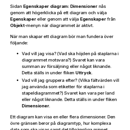
Sidan
Egenskaper diagram: Dimensioner
nås
genom att högerklicka på ett diagram och välja
Egenskaper
eller genom att välja
Egenskaper
från
Objekt
-menyn när diagrammet är aktivt.
När man skapar ett diagram bör man fundera över
följande:
Vad vill jag visa? (Vad ska höjden på staplarna i
diagrammet motsvara?) Svaret kan vara
summan av försäljning eller något liknande.
Detta ställs in under fliken
Uttryck
.
Vad vill jag gruppera efter? (Vilka fältvärden vill
jag använda som etiketter för staplarna i
stapeldiagrammet?) Svaret kan vara per land
eller något liknande. Detta ställs in under fliken
Dimensioner
.
Ett diagram kan visa en eller flera dimensioner. Den
övre gränsen beror på diagramtyp, hur komplexa
data som ska visas samt det tillgängliga minnet.