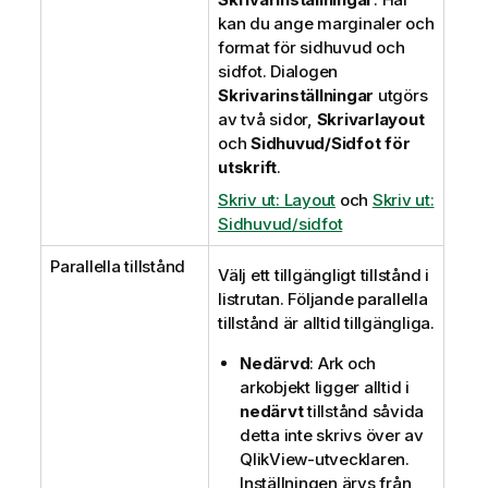
kan du ange marginaler och
format för sidhuvud och
sidfot. Dialogen
Skrivarinställningar
utgörs
av två sidor,
Skrivarlayout
och
Sidhuvud/Sidfot för
utskrift
.
Skriv ut: Layout
och
Skriv ut:
Sidhuvud/sidfot
Parallella tillstånd
Välj ett tillgängligt tillstånd i
listrutan. Följande parallella
tillstånd är alltid tillgängliga.
Nedärvd
: Ark och
arkobjekt ligger alltid i
nedärvt
tillstånd såvida
detta inte skrivs över av
QlikView-utvecklaren.
Inställningen ärvs från