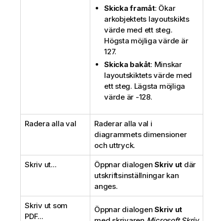
Skicka framåt
: Ökar
arkobjektets layoutskikts
värde med ett steg.
Högsta möjliga värde är
127.
Skicka bakåt
: Minskar
layoutskiktets värde med
ett steg. Lägsta möjliga
värde är -128.
Radera alla val
Raderar alla val i
diagrammets dimensioner
och uttryck.
Skriv ut...
Öppnar dialogen
Skriv ut
där
utskriftsinställningar kan
anges.
Skriv ut som
Öppnar dialogen
Skriv ut
PDF...
med skrivaren
Microsoft Skriv