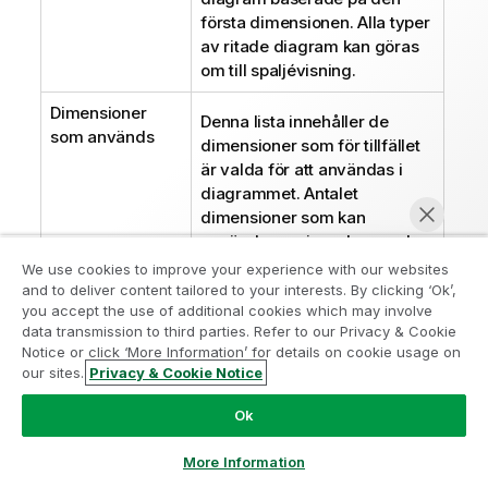
första dimensionen. Alla typer
av ritade diagram kan göras
om till spaljévisning.
Dimensioner
Denna lista innehåller de
som används
dimensioner som för tillfället
är valda för att användas i
diagrammet. Antalet
dimensioner som kan
användas varierar beroende
på diagramtyp. Överflödiga
We use cookies to improve your experience with our websites
dimensioner för en
and to deliver content tailored to your interests. By clicking ‘Ok’,
Gå med i programmet Analytics
you accept the use of additional cookies which may involve
diagramtyp kommer att
data transmission to third parties. Refer to our Privacy & Cookie
Modernization
ignoreras.
Notice or click ‘More Information’ for details on cookie usage on
Dimensionsdataceller som
our sites.
Privacy & Cookie Notice
Modernisera utan att kompromissa med dina värdefulla
Chatta nu
används i tabeller kan
QlikView-appar med programmet för
Ok
formateras dynamiskt med
analysmodernisering.
Klicka här
för mer information eller
hjälp av attribututtryck. När ett
ta kontakt:
ampquestions@qlik.com
More Information
attribut-uttryck anges för en