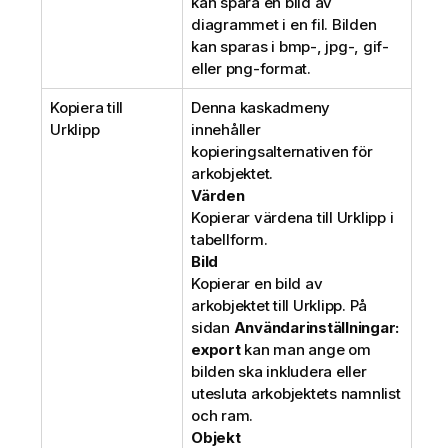
kan spara en bild av
diagrammet i en fil. Bilden
kan sparas i bmp-, jpg-, gif-
eller png-format.
Kopiera till
Denna kaskadmeny
Urklipp
innehåller
kopieringsalternativen för
arkobjektet.
Värden
Kopierar värdena till Urklipp i
tabellform.
Bild
Kopierar en bild av
arkobjektet till Urklipp. På
sidan
Användarinställningar:
export
kan man ange om
bilden ska inkludera eller
utesluta arkobjektets namnlist
och ram.
Objekt