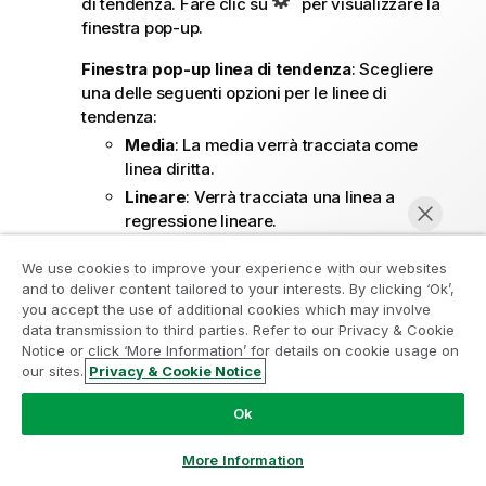
di tendenza. Fare clic su
per visualizzare la
finestra pop-up.
Finestra pop-up linea di tendenza
: Scegliere
una delle seguenti opzioni per le linee di
tendenza:
Media
: La media verrà tracciata come
linea diritta.
Lineare
: Verrà tracciata una linea a
regressione lineare.
Polinomiale di 2° grado
: Verrà tracciata
We use cookies to improve your experience with our websites
una linea di tendenza polinomiale di 2°
and to deliver content tailored to your interests. By clicking ‘Ok’,
grado.
Partecipa al programma Analytics
you accept the use of additional cookies which may involve
Polinomiale di 3° grado
: Verrà tracciata
data transmission to third parties. Refer to our Privacy & Cookie
Modernization
una linea di tendenza polinomiale di 3°
Notice or click ‘More Information’ for details on cookie usage on
grado.
our sites.
Privacy & Cookie Notice
Modernizza senza compromettere le tue preziose app
Chatta ora
Polinomiale di 4° grado
: Verrà tracciata
QlikView con il programma Analytics Modernization.
Fare
Ok
una linea di tendenza polinomiale di 4°
clic qui
per maggiori informazioni o per contattarci:
grado.
ampquestions@qlik.com
More Information
Esponenziale
: Verrà tracciata una linea di