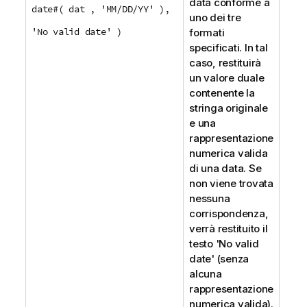
data conforme a
date#( dat , 'MM/DD/YY' ),
uno dei tre
'No valid date' )
formati
specificati. In tal
caso, restituirà
un valore duale
contenente la
stringa originale
e una
rappresentazione
numerica valida
di una data. Se
non viene trovata
nessuna
corrispondenza,
verrà restituito il
testo
'No valid
date'
(senza
alcuna
rappresentazione
numerica valida).