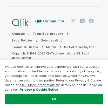
Qlik Community
Contratti
Termini del prodotto
Legal Policies
Note Legali
Termini di utilizzo
Marchi
Do Not Share My Info
Copyright © 1993-2026 QlikTech International AB. Tutti i
diritti riservati.
We use cookies to improve your experience with our websites
and to deliver content tailored to your interests. By clicking ‘Ok’,
Partecipa al programma Analytics
you accept the use of additional cookies which may involve
data transmission to third parties. Refer to our Privacy & Cookie
Modernization
Notice or click ‘More Information’ for details on cookie usage on
our sites.
Privacy & Cookie Notice
Modernizza senza compromettere le tue preziose app
QlikView con il programma Analytics Modernization.
Fare
Ok
clic qui
per maggiori informazioni o per contattarci:
ampquestions@qlik.com