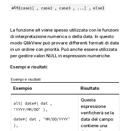
alt(
)
case1[ , case2 , case3 , ...] , else
La funzione
alt
viene spesso utilizzata con le funzioni
di interpretazione numerica o della data. In questo
modo
QlikView
può provare differenti formati di data
in un ordine con priorità. Può anche essere utilizzata
per gestire valori
NULL
in espressioni numeriche.
Esempi e risultati:
Esempi e risultati
Esempio
Risultato
Questa
alt( date#( dat ,
espressione
'YYYY/MM/DD' ),
verificherà se la
date#( dat , 'MM/DD/YYYY'
data del campo
),
contiene una