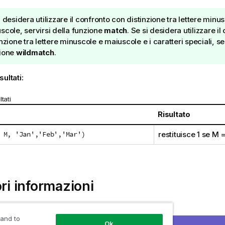
i desidera utilizzare il confronto con distinzione tra lettere minu
scole, servirsi della funzione
match
. Se si desidera utilizzare i
nzione tra lettere minuscole e maiuscole e i caratteri speciali, se
ione
wildmatch
.
sultati:
tati
Risultato
 M, 'Jan','Feb','Mar')
restituisce
1
se
M
ori informazioni
unzione dello script e del grafico
 and to
Ok