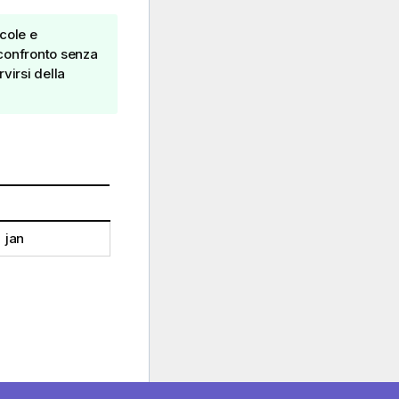
scole e
l confronto senza
rvirsi della
=
jan