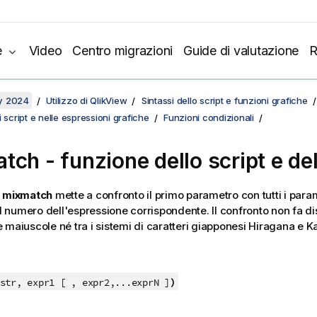
e
Video
Centro migrazioni
Guide di valutazione
R
y 2024
Utilizzo di QlikView
Sintassi dello script e funzioni grafiche
 script e nelle espressioni grafiche
Funzioni condizionali
tch - funzione dello script e del
e
mixmatch
mette a confronto il primo parametro con tutti i para
il numero dell'espressione corrispondente. Il confronto non fa di
 maiuscole né tra i sistemi di caratteri giapponesi Hiragana e K
)
tr, expr1 [ , expr2,...exprN ]