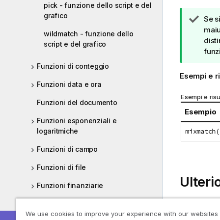
pick - funzione dello script e del
grafico
N
Se s
o
maiu
wildmatch - funzione dello
t
disti
script e del grafico
a
funz
d
Funzioni di conteggio
i
Esempi e ri
s
Funzioni data e ora
u
Esempi e risul
Funzioni del documento
g
Esempio
g
Funzioni esponenziali e
e
mixmatch(
logaritmiche
r
i
Funzioni di campo
m
Funzioni di file
e
Ulteri
n
Funzioni finanziarie
t
o
Funzioni di formattazione
match - f
We use cookies to improve your experience with our websites