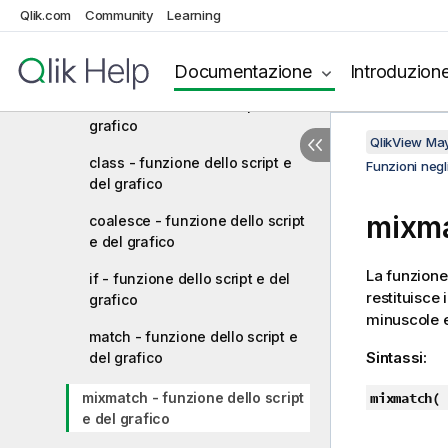
Connessioni di analisi
Qlik.com
Community
Learning
Funzioni colore
Documentazione
Introduzion
Funzioni condizionali
alt - funzione dello script e del
grafico
QlikView Ma
class - funzione dello script e
Funzioni negli
del grafico
mixma
coalesce - funzione dello script
e del grafico
La funzion
if - funzione dello script e del
restituisce 
grafico
minuscole e
match - funzione dello script e
Sintassi:
del grafico
mixmatch - funzione dello script
mixmatch(
s
e del grafico