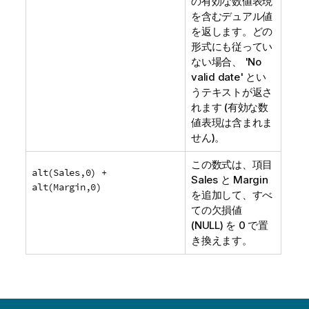
の有効な数値表現
を含むデュアル値
を返します。どの
形式にも従ってい
ない場合、
'No
valid date'
とい
うテキストが返さ
れます (有効な数
値表現は含まれま
せん)。
この数式は、項目
alt(Sales,0) +
Sales
と
Margin
alt(Margin,0)
を追加して、すべ
ての欠損値
(
NULL
) を 0 で置
き換えます。