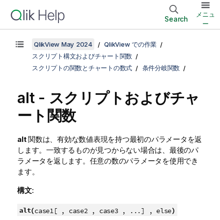
メニュ
Search
ー
QlikView May 2024
QlikView での作業
スクリプト構文およびチャート関数
スクリプトの関数とチャートの数式
条件分岐関数
alt - スクリプトおよびチャ
ート関数
alt
関数は、有効な数値表現を持つ最初のパラメータを返
します。一致するものが見つからない場合は、最後のパ
ラメータを返します。任意の数のパラメータを使用でき
ます。
構文:
alt(
)
case1[ , case2 , case3 , ...] , else