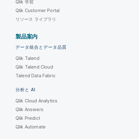
Qlik 学習
Qlik Customer Portal
リソース ライブラリ
製品案内
データ統合とデータ品質
Qlik Talend
Qlik Talend Cloud
Talend Data Fabric
分析と AI
Qlik Cloud Analytics
Qlik Answers
Qlik Predict
Qlik Automate