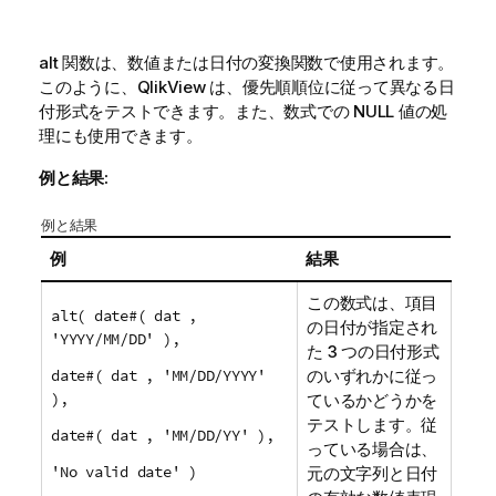
alt
関数は、数値または日付の変換関数で使用されます。
このように、
QlikView
は、優先順順位に従って異なる日
付形式をテストできます。また、数式での
NULL
値の処
理にも使用できます。
例と結果:
例と結果
例
結果
この数式は、項目
alt( date#( dat ,
の日付が指定され
'YYYY/MM/DD' ),
た 3 つの日付形式
date#( dat , 'MM/DD/YYYY'
のいずれかに従っ
),
ているかどうかを
テストします。従
date#( dat , 'MM/DD/YY' ),
っている場合は、
'No valid date' )
元の文字列と日付