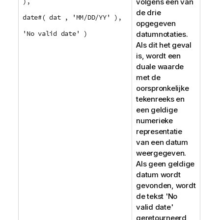
),
volgens een van
de drie
date#( dat , 'MM/DD/YY' ),
opgegeven
'No valid date' )
datumnotaties.
Als dit het geval
is, wordt een
duale waarde
met de
oorspronkelijke
tekenreeks en
een geldige
numerieke
representatie
van een datum
weergegeven.
Als geen geldige
datum wordt
gevonden, wordt
de tekst
'No
valid date'
geretourneerd