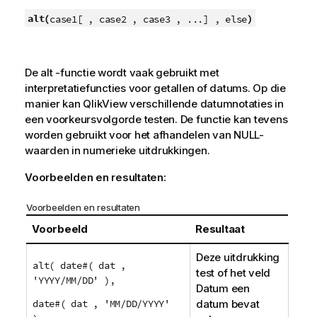
alt(
)
case1[ , case2 , case3 , ...] , else
De
alt
-functie wordt vaak gebruikt met
interpretatiefuncties voor getallen of datums. Op die
manier kan
QlikView
verschillende datumnotaties in
een voorkeursvolgorde testen. De functie kan tevens
worden gebruikt voor het afhandelen van
NULL
-
waarden in numerieke uitdrukkingen.
Voorbeelden en resultaten:
Voorbeelden en resultaten
Voorbeeld
Resultaat
Deze uitdrukking
alt( date#( dat ,
test of het veld
'YYYY/MM/DD' ),
Datum een
date#( dat , 'MM/DD/YYYY'
datum bevat