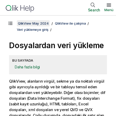
Search
Menü
QlikView May 2024
QlikView ile çalışma
Veri yüklemeye giriş
Dosyalardan veri yükleme
BU SAYFADA
Daha fazla bilgi
QlikView, alanların virgül, sekme ya da noktalı virgül
gibi ayırıcıyla ayrıldığı ve bir tabloyu temsil eden
dosyalardan veri yükleyebilir. Diğer olası biçimler; dif
dosyaları (Data Interchange Format), fix dosyaları
(sabit kayıt uzunluğu), HTML tabloları, Excel
dosyaları, xml dosyaları ve yerel QVD ve QVX
dosyalarıdır. Çoğu durumda, dosyadaki ilk satır alan