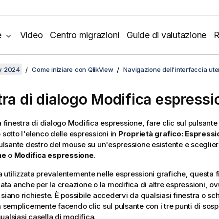
e
Video
Centro migrazioni
Guide di valutazione
R
y 2024
Come iniziare con QlikView
Navigazione dell'interfaccia ute
tra di dialogo Modifica espressi
a finestra di dialogo Modifica espressione, fare clic sul pulsant
 sotto l'elenco delle espressioni in
Proprietà grafico: Espressi
 pulsante destro del mouse su un'espressione esistente e sceglie
ne
o
Modifica espressione
.
 utilizzata prevalentemente nelle espressioni grafiche, questa f
zzata anche per la creazione o la modifica di altre espressioni, o
 siano richieste. È possibile accedervi da qualsiasi finestra o sc
emplicemente facendo clic sul pulsante con i tre punti di sospe
ualsiasi casella di modifica.