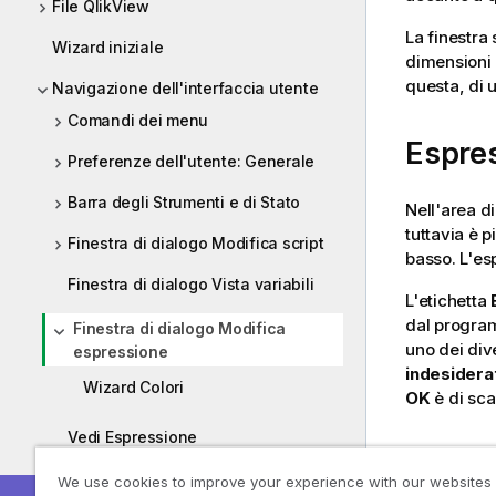
File QlikView
La finestra
Wizard iniziale
dimensioni 
questa, di 
Navigazione dell'interfaccia utente
Comandi dei menu
Espres
Preferenze dell'utente: Generale
Barra degli Strumenti e di Stato
Nell'area di
tuttavia è p
Finestra di dialogo Modifica script
basso. L'es
Finestra di dialogo Vista variabili
L'etichetta
dal program
Finestra di dialogo Modifica
uno dei div
espressione
indesidera
Wizard Colori
OK
è di sca
Vedi Espressione
Opzio
Pannello Oggetti Server
We use cookies to improve your experience with our websites