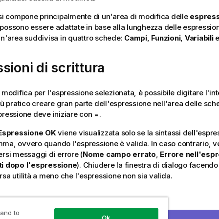
 si compone principalmente di un'area di modifica delle
espress
possono essere adattate in base alla lunghezza delle espressioni,
un'area suddivisa in quattro schede:
Campi
,
Funzioni
,
Variabili
sioni di scrittura
 modifica per l'espressione selezionata, è possibile digitare l'in
iù pratico creare gran parte dell'espressione nell'area delle sch
pressione deve iniziare con
=
.
Espressione OK
viene visualizzata solo se la sintassi dell'espr
ma, ovvero quando l'espressione è valida. In caso contrario, ve
ersi messaggi di errore (
Nome campo errato
,
Errore nell'esp
ti dopo l'espressione
). Chiudere la finestra di dialogo facendo 
rsa utilità a meno che l'espressione non sia valida.
ni scheda Espressione
 and to
Ok