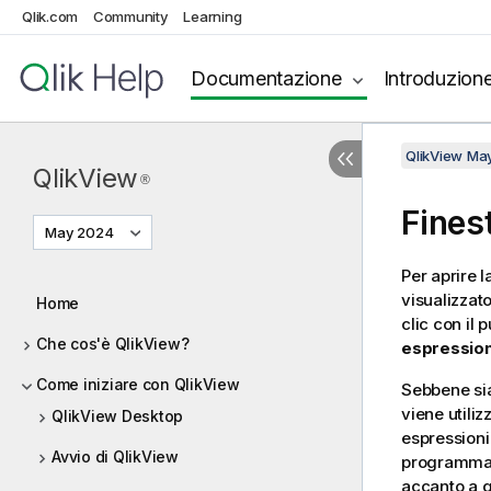
Qlik.com
Community
Learning
Documentazione
Introduzion
QlikView Ma
QlikView
®
Fines
May 2024
Per aprire l
visualizzato
Home
clic con il
Che cos'è QlikView?
espressio
Come iniziare con QlikView
Sebbene sia
viene utili
QlikView Desktop
espressioni
Avvio di QlikView
programma s
accanto a q