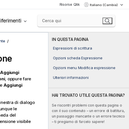
Risorse Qlik
Italiano (Cambia)
iferimenti
IN QUESTA PAGINA
nte
Espressioni di scrittura
one
Opzioni scheda Espressione
Opzioni menu Modifica espressione
e
Aggiungi
Ulteriori informazioni
oni
, oppure fare
re
Aggiungi
HAI TROVATO UTILE QUESTA PAGINA?
inestra di dialogo
Se riscontri problemi con questa pagina o
vunque le
con il suo contenuto – un errore di battitura,
heda del
un passaggio mancante o un errore tecnico
nsione visibile
– ti pregiamo di farcelo sapere!