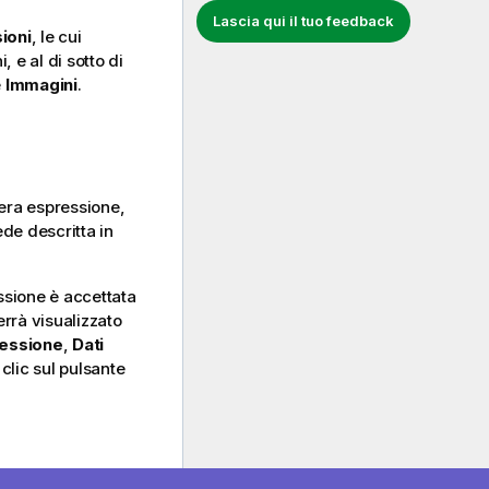
Lascia qui il tuo feedback
ioni
, le cui
 e al di sotto di
e
Immagini
.
tera espressione,
ede descritta in
essione è accettata
rrà visualizzato
ressione
,
Dati
clic sul pulsante