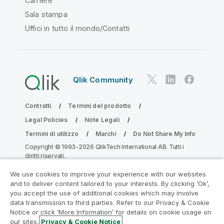
Carriere
Sala stampa
Uffici in tutto il mondo/Contatti
Qlik Community
Contratti
Termini del prodotto
Legal Policies
Note Legali
Termini di utilizzo
Marchi
Do Not Share My Info
Copyright © 1993-2026 QlikTech International AB. Tutti i
diritti riservati.
We use cookies to improve your experience with our websites
and to deliver content tailored to your interests. By clicking ‘Ok’,
Partecipa al programma Analytics
you accept the use of additional cookies which may involve
data transmission to third parties. Refer to our Privacy & Cookie
Modernization
Notice or click ‘More Information’ for details on cookie usage on
our sites.
Privacy & Cookie Notice