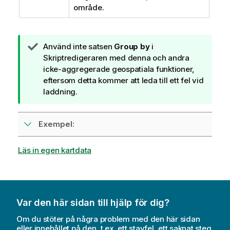
område.
A
Använd inte satsen
Group by
i
n
Skriptredigeraren med denna och andra
t
icke-aggregerade geospatiala funktioner,
e
eftersom detta kommer att leda till ett fel vid
c
laddning.
k
n
Exempel:
i
n
g
Läs in egen kartdata
o
m
t
i
Var den här sidan till hjälp för dig?
p
s
Om du stöter på några problem med den här sidan
eller innehållet på den, t.ex. ett stavfel, ett saknat steg