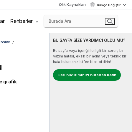
Qlik Kaynakları
Türkçe Değiştir
arı
Rehberler
BU SAYFA SİZE YARDIMCI OLDU MU?
onları
Bu sayfa veya içeriği ile ilgili bir sorun; bir
yazım hatası, eksik bir adım veya teknik bir
hata bulursanız lütfen bize bildirin!
u
Geri bildiriminizi buradan iletin
e grafik