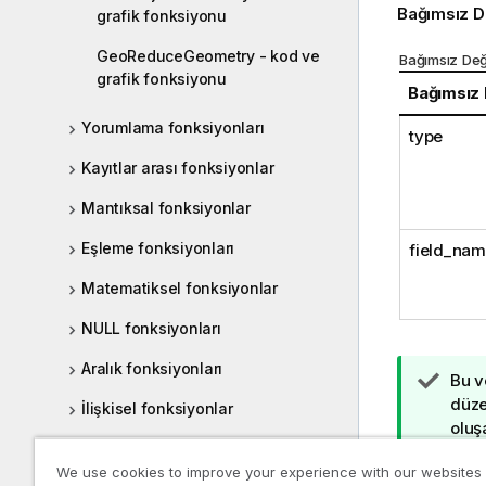
Bağımsız D
grafik fonksiyonu
GeoReduceGeometry - kod ve
Bağımsız Değ
grafik fonksiyonu
Bağımsız
Yorumlama fonksiyonları
type
Kayıtlar arası fonksiyonlar
Mantıksal fonksiyonlar
Eşleme fonksiyonları
field_na
Matematiksel fonksiyonlar
NULL fonksiyonları
Aralık fonksiyonları
İ
Bu v
p
düze
İlişkisel fonksiyonlar
u
oluşa
İstatistiksel dağıtım fonksiyonları
c
We use cookies to improve your experience with our websites
u