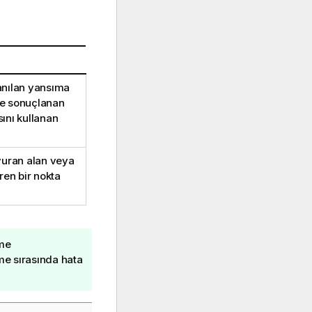
anılan yansıma
 ile sonuçlanan
ını kullanan
vuran alan veya
ren bir nokta
eme
me sırasında hata