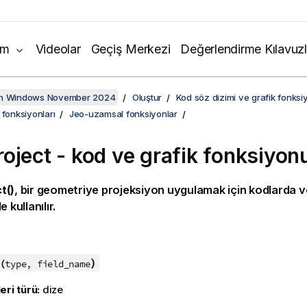
ım
Videolar
Geçiş Merkezi
Değerlendirme Kılavuzl
on Windows November 2024
Oluştur
Kod söz dizimi ve grafik fonksiy
 fonksiyonları
Jeo-uzamsal fonksiyonlar
oject - kod ve grafik fonksiyon
t()
, bir geometriye projeksiyon uygulamak için kodlarda v
 kullanılır.
:
)
(
type, field_name
eri türü:
dize