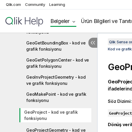
Qlik.com
Community
Learning
GeoBoundingBox - kod ve grafik
fonksiyonu
Belgeler
Ürün Bilgileri ve Tanıt
GeoCountVertex - kod ve grafik
fonksiyonu
Qlik Sense 
GeoGetBoundingBox - kod ve
grafik fonksiyonu
Kod ve grafik
GeoGetPolygonCenter - kod ve
GeoPr
grafik fonksiyonu
GeoInvProjectGeometry - kod
GeoProjec
ve grafik fonksiyonu
ifadelerinde
GeoMakePoint - kod ve grafik
fonksiyonu
Söz Dizimi
GeoProject - kod ve grafik
GeoProject
fonksiyonu
Dönüş veril
GeoProjectGeometry - kod ve