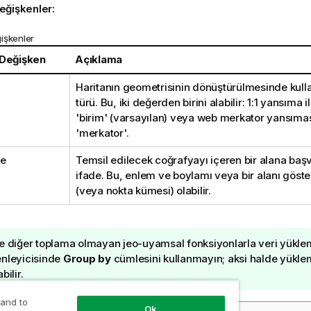
eğişkenler:
işkenler
 Değişken
Açıklama
Haritanın geometrisinin dönüştürülmesinde kull
türü. Bu, iki değerden birini alabilir: 1:1 yansıma
'birim' (varsayılan) veya web merkator yansımas
'merkator'.
me
Temsil edilecek coğrafyayı içeren bir alana baş
ifade. Bu, enlem ve boylamı veya bir alanı göste
(veya nokta kümesi) olabilir.
e diğer toplama olmayan jeo-uyamsal fonksiyonlarla veri yükl
nleyicisinde
Group by
cümlesini kullanmayın; aksi halde yükle
bilir.
 and to
Ok