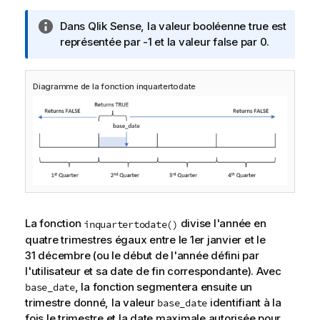
N
Dans
Qlik Sense
, la valeur booléenne true est
o
représentée par -1 et la valeur false par 0.
t
e
Diagramme de la fonction inquartertodate
I
n
f
o
r
m
a
t
i
La fonction
divise l'année en
inquartertodate()
o
quatre trimestres égaux entre le 1er janvier et le
n
31 décembre (ou le début de l'année défini par
s
l'utilisateur et sa date de fin correspondante). Avec
, la fonction segmentera ensuite un
base_date
trimestre donné, la valeur
identifiant à la
base_date
fois le trimestre et la date maximale autorisée pour