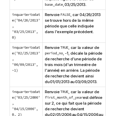
base_date
, 03/25/2013.
inquartertodat
Renvoie
FALSE
, car 04/26/2013
e('04/26/2013'
se trouve hors de la même
,
période que celle indiquée
'03/25/2013',
dans l'exemple précédent.
0)
inquartertodat
Renvoie
TRUE
, car la valeur de
e('02/25/2013'
period_no
, -1, décale la période
,
de recherche d'une période de
'06/09/2013',
trois mois (d'un trimestre de
-1)
l'année) en arrière. La période
de recherche devient ainsi
du 01/01/2013 au 03/09/2013.
inquartertodat
Renvoie
TRUE
, car la valeur de
e('03/25/2006'
first_month_of_year
est définie
,
sur 2, ce qui fait que la période
'04/15/2006',
de recherche devient
0, 2)
du 02/01/2006 au 04/15/2006 au