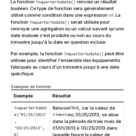
La fonction
renvoie un résultat
inquartertodate()
booléen. Ce type de fonction sera généralement
utilisé comme condition dans une expression
. La
if
fonction
serait utilisée pour
inquartertodate()
renvoyer une agrégation ou un calcul suivant qu'une
date évaluée s'est produite ou non au cours du
trimestre jusqu'à la date en question incluse.
Par exemple, la fonction
peut être
inquartertodate()
utilisée pour identifier l'ensemble des équipements
fabriqués au cours d'un trimestre jusqu'à une date
spécifique.
Exemples de fonction
Exemple
Résultat
inquartertodat
Renvoie
TRUE
, car la valeur de
e('01/25/2013'
timestamp
, 01/25/2013, se situe
,
dans la période de trois mois de
'03/25/2013',
01/01/2013 à 03/25/2013 dans
0)
laquelle figure la valeur de