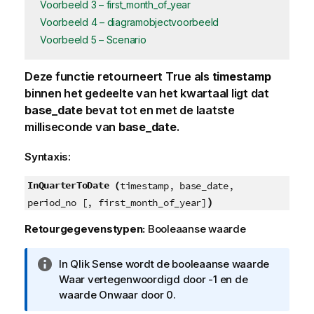
Voorbeeld 3 – first_month_of_year
Voorbeeld 4 – diagramobjectvoorbeeld
Voorbeeld 5 – Scenario
Deze functie retourneert
True
als
timestamp
binnen het gedeelte van het kwartaal ligt dat
base_date
bevat tot en met de laatste
milliseconde van
base_date
.
Syntaxis:
InQuarterToDate (
timestamp, base_date,
)
period_no [, first_month_of_year]
Retourgegevenstypen:
Booleaanse waarde
I
In
Qlik Sense
wordt de booleaanse waarde
n
Waar vertegenwoordigd door -1 en de
f
waarde Onwaar door 0.
o