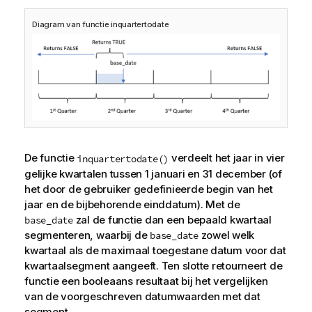
r
Diagram van functie inquartertodate
m
a
t
i
e
De functie
verdeelt het jaar in vier
inquartertodate()
gelijke kwartalen tussen 1 januari en 31 december (of
het door de gebruiker gedefinieerde begin van het
jaar en de bijbehorende einddatum). Met de
zal de functie dan een bepaald kwartaal
base_date
segmenteren, waarbij de
zowel welk
base_date
kwartaal als de maximaal toegestane datum voor dat
kwartaalsegment aangeeft. Ten slotte retourneert de
functie een booleaans resultaat bij het vergelijken
van de voorgeschreven datumwaarden met dat
segment.