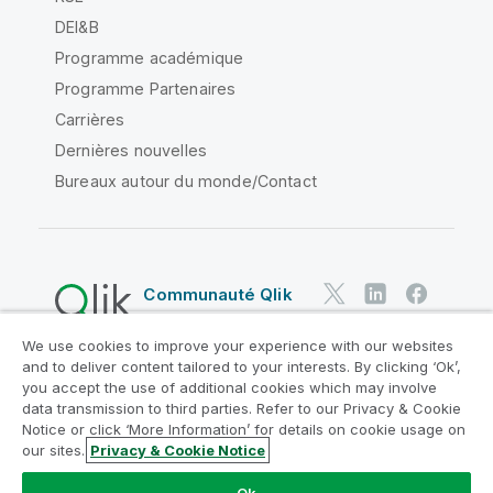
DEI&B
Programme académique
Programme Partenaires
Carrières
Dernières nouvelles
Bureaux autour du monde/Contact
Communauté Qlik
We use cookies to improve your experience with our websites
Contrats juridiques
and to deliver content tailored to your interests. By clicking ‘Ok’,
Conditions d'utilisation des produits
you accept the use of additional cookies which may involve
data transmission to third parties. Refer to our Privacy & Cookie
Legal Policies
Conditions légales
Notice or click ‘More Information’ for details on cookie usage on
Conditions d'utilisation
Marques
our sites.
Privacy & Cookie Notice
Do Not Share My Info