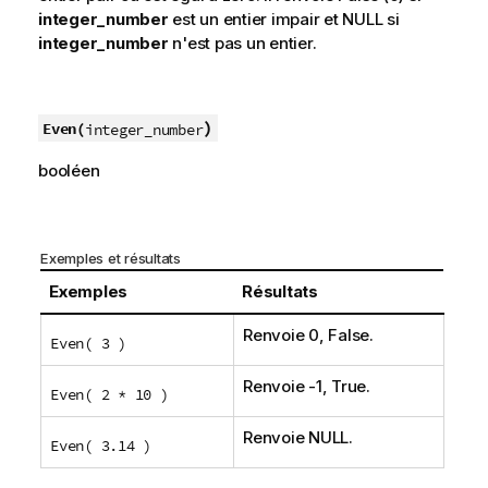
integer_number
est un entier impair et
NULL
si
integer_number
n'est pas un entier.
)
Even(
integer_number
booléen
Exemples et résultats
Exemples
Résultats
Renvoie 0,
False
.
Even( 3 )
Renvoie -1,
True
.
Even( 2 * 10 )
Renvoie
NULL
.
Even( 3.14 )