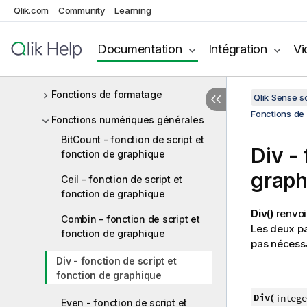
Qlik.com
Community
Learning
Fonctions de champ
Fonctions de fichier
Documentation
Intégration
Vi
Fonctions financières
Fonctions de formatage
Qlik Sense 
Fonctions de 
Fonctions numériques générales
BitCount - fonction de script et
Div
- 
fonction de graphique
graph
Ceil - fonction de script et
fonction de graphique
Div()
renvoie
Combin - fonction de script et
Les deux pa
fonction de graphique
pas nécessa
Div - fonction de script et
fonction de graphique
Div(
intege
Even - fonction de script et