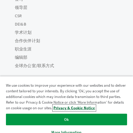
领导层
CSR
DEI&B
学术计划
合作伙伴计划
职业生涯
编辑部
全球办公室/联系方式
We use cookies to improve your experience with our websites and to deliver
content tailored to your interests. By clicking ‘Ok’, you accept the use of
Qlik 社区
additional cookies which may involve data transmission to third parties.
Refer to our Privacy & Cookie Notice or click ‘More Information’ for details
on cookie usage on our sites.
Privacy & Cookie Notice
法律协议
产品条款
Legal Policies
法律条规
Ok
使用条款
商标
Do Not Share My Info
版权所有 © 1993-2026 QlikTech International AB。保留所有权利。
More Information