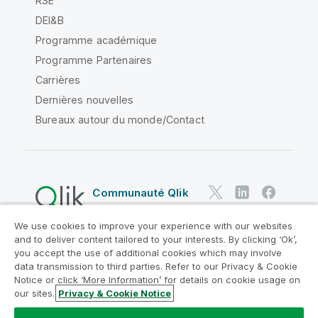
RSE
DEI&B
Programme académique
Programme Partenaires
Carrières
Dernières nouvelles
Bureaux autour du monde/Contact
Communauté Qlik
We use cookies to improve your experience with our websites
Contrats juridiques
and to deliver content tailored to your interests. By clicking ‘Ok’,
Conditions d'utilisation des produits
you accept the use of additional cookies which may involve
data transmission to third parties. Refer to our Privacy & Cookie
Legal Policies
Conditions légales
Notice or click ‘More Information’ for details on cookie usage on
Conditions d'utilisation
Marques
our sites.
Privacy & Cookie Notice
Do Not Share My Info