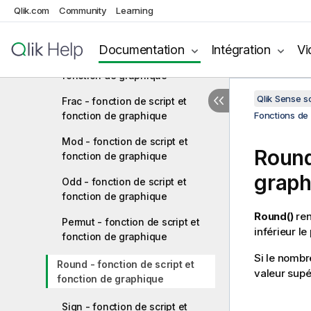
Qlik.com
Community
Learning
Floor - fonction de script et
fonction de graphique
Documentation
Intégration
Vi
Fmod - fonction de script et
fonction de graphique
Qlik Sense 
Frac - fonction de script et
fonction de graphique
Fonctions de 
Mod - fonction de script et
Roun
fonction de graphique
graph
Odd - fonction de script et
fonction de graphique
Round()
ren
Permut - fonction de script et
inférieur l
fonction de graphique
Si le nombre
Round - fonction de script et
valeur supé
fonction de graphique
Sign - fonction de script et