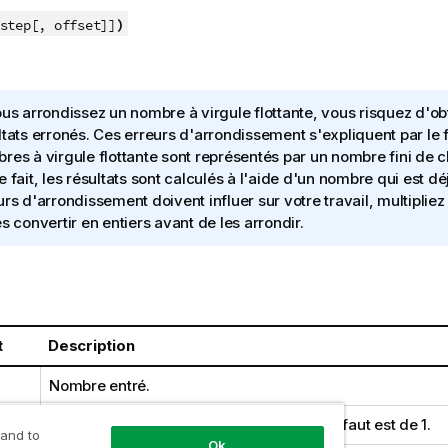
)
step[, offset]]
ous arrondissez un nombre à virgule flottante, vous risquez d'ob
ltats erronés. Ces erreurs d'arrondissement s'expliquent par le f
res à virgule flottante sont représentés par un nombre fini de ch
e fait, les résultats sont calculés à l'aide d'un nombre qui est dé
urs d'arrondissement doivent influer sur votre travail, multiplie
es convertir en entiers avant de les arrondir.
t
Description
Nombre entré.
Incrément de l'intervalle. La valeur par défaut est de 1.
 and to
Ok