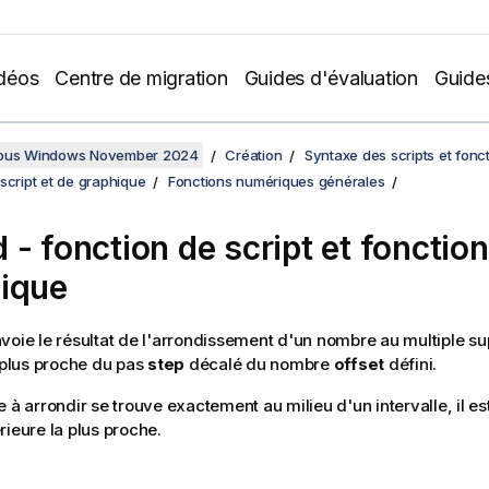
déos
Centre de migration
Guides d'évaluation
Guide
sous Windows November 2024
Création
Syntaxe des scripts et fonc
script et de graphique
Fonctions numériques générales
d
- fonction de script et fonctio
ique
voie le résultat de l'arrondissement d'un nombre au multiple su
e plus proche du pas
step
décalé du nombre
offset
défini.
 à arrondir se trouve exactement au milieu d'un intervalle, il est
rieure la plus proche.