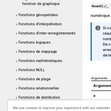
fonction de graphique
Round(
x[, 
Fonctions géospatiales
numérique
Fonctions d'interprétation
N
Si v
o
résu
Fonctions d'inter-enregistrements
t
nomb
Fonctions logiques
e
De c
I
erre
Fonctions de mappage
n
de l
f
Fonctions mathématiques
o
Fonctions NULL
r
m
Arguments
Fonctions de plage
a
Argumen
t
Fonctions relationnelles
i
x
Fonctions de distribution
o
statistiques
n
step
We use cookies to improve your experience with our websites
s