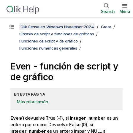
Search
Menú
Qlik Sense en Windows November 2024
Crear
Sintaxis de script y funciones de gráficos
Funciones de script y de gráfico
Funciones numéricas generales
Even
- función de script y
de gráfico
EN ESTA PÁGINA
Más información
Even()
devuelve
True
(-1), si
integer_number
es un
entero par o cero. Devuelve
False
(0), si
integer_number
es un entero impar y
NULL
si