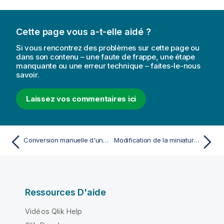
n
a
s
t
e
i
Cette page vous a-t-elle aidé ?
i
o
l
n
Si vous rencontrez des problèmes sur cette page ou
dans son contenu – une faute de frappe, une étape
s
manquante ou une erreur technique – faites-le-nous
savoir.
Laissez vos commentaires ici
Conversion manuelle d'un document QlikView en application Qlik Sense
Modification de la miniature d'une application
Ressources D'aide
Vidéos Qlik Help