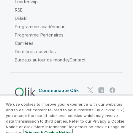
Leadership
RSE
DEI&B
Programme académique
Programme Partenaires
Carrières
Dernières nouvelles
Bureaux autour du monde/Contact
Communauté Qlik
We use cookies to improve your experience with our websites
Contrats juridiques
and to deliver content tailored to your interests. By clicking ‘Ok’,
Conditions d'utilisation des produits
you accept the use of additional cookies which may involve
data transmission to third parties. Refer to our Privacy & Cookie
Legal Policies
Conditions légales
Notice or click ‘More Information’ for details on cookie usage on
Conditions d'utilisation
Marques
our sites.
Privacy & Cookie Notice