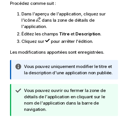
Procédez comme suit :
Dans l'aperçu de l'application, cliquez sur
l'icône
dans la zone de détails de
l'application.
Éditez les champs
Titre
et
Description
.
Cliquez sur
pour arrêter l'édition.
Les modifications apportées sont enregistrées.
N
Vous pouvez uniquement modifier le titre et
o
la description d'une application non publiée.
t
e
N
Vous pouvez ouvrir ou fermer la zone de
I
o
détails de l'application en cliquant sur le
n
t
nom de l'application dans la barre de
f
e
navigation.
o
C
r
o
m