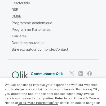
Leadership
RSE
DEI&B
Programme académique
Programme Partenaires
Carrières
Dernières nouvelles
Bureaux autour du monde/Contact
Communauté Qlik
We use cookies to improve your experience with our websites
Contrats juridiques
and to deliver content tailored to your interests. By clicking ‘Ok’,
Conditions d'utilisation des produits
you accept the use of additional cookies which may involve
data transmission to third parties. Refer to our Privacy & Cookie
Legal Policies
Conditions légales
Notice or click ‘More Information’ for details on cookie usage on
Conditions d'utilisation
Marques