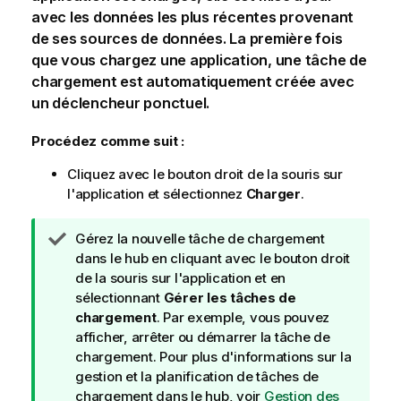
avec les données les plus récentes provenant
de ses sources de données. La première fois
que vous chargez une application, une tâche de
chargement est automatiquement créée avec
un déclencheur ponctuel.
Procédez comme suit :
Cliquez avec le bouton droit de la souris sur
l'application et sélectionnez
Charger
.
N
Gérez la nouvelle tâche de chargement
o
dans le hub en cliquant avec le bouton droit
t
de la souris sur l'application et en
e
sélectionnant
Gérer les tâches de
C
chargement
. Par exemple, vous pouvez
o
afficher, arrêter ou démarrer la tâche de
n
chargement. Pour plus d'informations sur la
s
gestion et la planification de tâches de
e
chargement dans le hub, voir
Gestion des