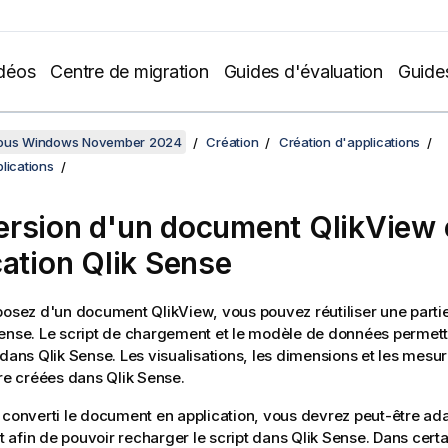
déos
Centre de migration
Guides d'évaluation
Guide
sous Windows November 2024
Création
Création d'applications
lications
rsion d'un document
QlikView
cation
Qlik Sense
sposez d'un document
QlikView
, vous pouvez réutiliser une partie
Sense
. Le script de chargement et le modèle de données permett
n dans
Qlik Sense
. Les visualisations, les dimensions et les mesu
tre créées dans
Qlik Sense
.
 converti le document en application, vous devrez peut-être adap
afin de pouvoir recharger le script dans
Qlik Sense
. Dans certa