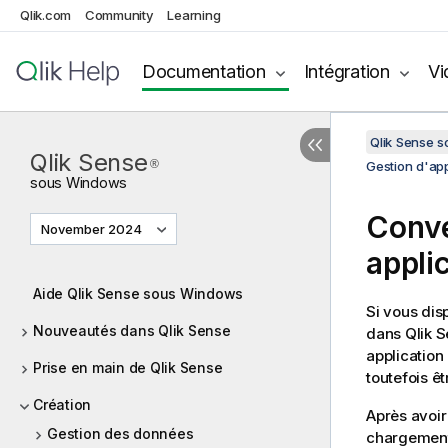
Qlik.com
Community
Learning
Documentation
Intégration
Vi
Qlik Sense 
Qlik Sense
®
Gestion d'app
sous
Windows
Conve
November 2024
appli
Aide Qlik Sense sous Windows
Si vous di
Nouveautés dans Qlik Sense
dans
Qlik 
applicatio
Prise en main de Qlik Sense
toutefois ê
Création
Après avoir
Gestion des données
chargement 