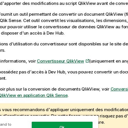
d'apporter des modifications au script
QlikView
avant de conver
ournit un outil permettant de convertir un document
QlikView
(f
Qlik Sense
. Cet outil convertit les visualisations, les dimensions
Pour pouvoir utiliser le convertisseur de données
QlikView
au fo
 disposer d'un accès à
Dev Hub
.
ions d'utilisation du convertisseur sont disponibles sur le site d
rs.
'informations, voir
Convertisseur QlikView
(uniquement en ang
 possédez pas d'accès à
Dev Hub
, vous pouvez convertir un d
nt.
oir plus sur la conversion de documents
QlikView
, voir
Convers
ikView en application Qlik Sense
.
 vous recommandons d'appliquer uniquement des modificatio
e d'application convertie. De cette façon, vous ne risquez pas d
gements effectués lors d'une conversion ultérieure.
 and to
Ok