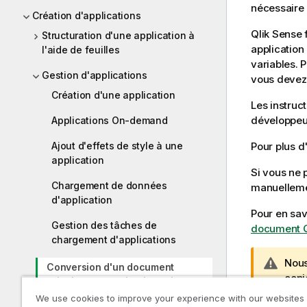
nécessaire 
Création d'applications
Qlik Sense
f
Structuration d'une application à
application
l'aide de feuilles
variables. 
Gestion d'applications
vous devez
Création d'une application
Les instruct
développeu
Applications On-demand
Ajout d'effets de style à une
Pour plus d
application
Si vous ne
Chargement de données
manuelleme
d'application
Pour en sav
Gestion des tâches de
document Ql
chargement d'applications
N
Nous
Conversion d'un document
o
copi
QlikView en application Qlik Sense
t
chan
We use cookies to improve your experience with our websites