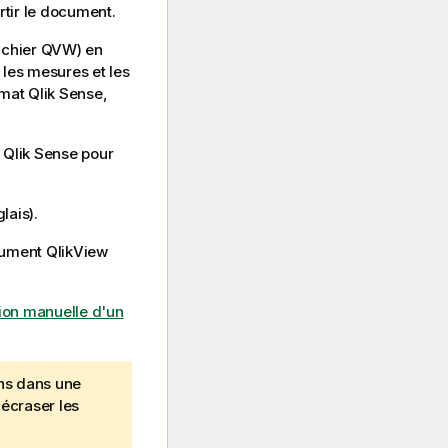
tir le document.
ichier QVW) en
, les mesures et les
rmat
Qlik Sense
,
e
Qlik Sense
pour
lais)
.
ocument
QlikView
ion manuelle d'un
ns dans une
'écraser les