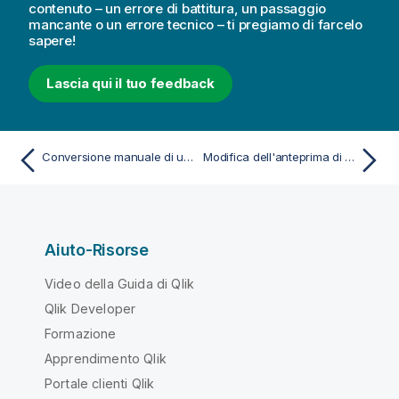
e
contenuto – un errore di battitura, un passaggio
a
mancante o un errore tecnico – ti pregiamo di farcelo
r
sapere!
i
m
Lascia qui il tuo feedback
e
n
t
o
Conversione manuale di un documento QlikView in un'app Qlik Sense
Modifica dell'anteprima di un'app
Aiuto-Risorse
Video della Guida di Qlik
Qlik Developer
Formazione
Apprendimento Qlik
Portale clienti Qlik