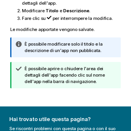
dettagli dell'app.
Modificare
Titolo
e
Descrizione
.
Fare clic su
per interrompere la modifica.
Le modifiche apportate vengono salvate.
N
È possibile modificare solo il titolo e la
o
descrizione di un'app non pubblicata.
t
a
N
È possibile aprire o chiudere l'area dei
i
o
dettagli dell'app facendo clic sul nome
n
t
dell'app nella barra di navigazione.
f
a
o
d
r
i
m
s
a
u
t
Hai trovato utile questa pagina?
g
i
g
c
Se riscontri problemi con questa pagina o con il suo