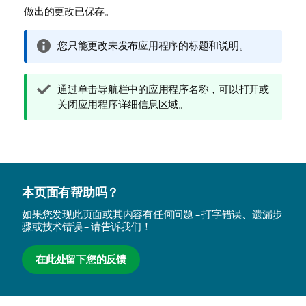
做出的更改已保存。
信
您只能更改未发布应用程序的标题和说明。
息
注
提
通过单击导航栏中的应用程序名称，可以打开或
释
示
关闭应用程序详细信息区域。
注
释
本页面有帮助吗？
如果您发现此页面或其内容有任何问题 – 打字错误、遗漏步
骤或技术错误 – 请告诉我们！
在此处留下您的反馈