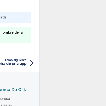
cada.
l nombre de la
Tema siguiente
eña de una app
erca De Qlik
presa
derazgo