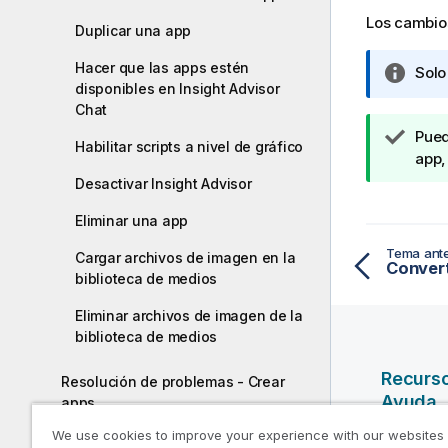
Los cambio
Duplicar una app
Hacer que las apps estén
N
Solo
disponibles en Insight Advisor
o
Chat
t
N
Pued
a
Habilitar scripts a nivel de gráfico
o
app,
i
t
n
Desactivar Insight Advisor
a
f
Eliminar una app
d
o
e
r
Tema ante
Cargar archivos de imagen en la
s
m
biblioteca de medios
u
a
g
t
Eliminar archivos de imagen de la
e
i
biblioteca de medios
r
v
Recurs
e
a
Resolución de problemas - Crear
Ayuda
n
apps
c
We use cookies to improve your experience with our websites
Optimizar el rendimiento de las apps
Vídeos d
i