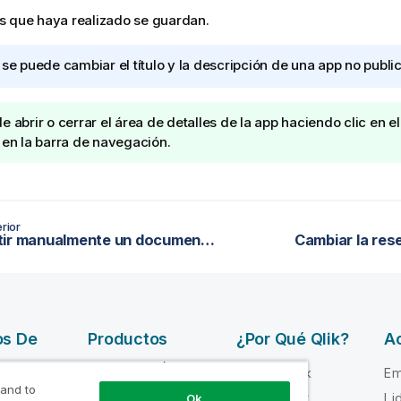
s que haya realizado se guardan.
 se puede cambiar el título y la descripción de una app no publi
e abrir o cerrar el área de detalles de la app haciendo clic en e
 en la barra de navegación.
rior
Convertir manualmente un documento QlikView en una app de Qlik Sense
Cambiar la res
os De
Productos
¿Por Qué Qlik?
Ac
INTEGRACIÓN Y
Por qué Qlik
Em
CALIDAD DE
 and to
e ayuda
Confianza y
Li
Ok
DATOS