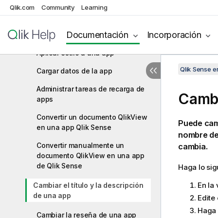
Administrar apps
Qlik.com
Community
Learning
Crear una app
Documentación
Incorporación
Apps bajo demanda
Aplicar estilo a una app
Qlik Sense 
Cargar datos de la app
Administrar tareas de recarga de
Cambi
apps
Convertir un documento QlikView
Puede camb
en una app Qlik Sense
nombre de 
Convertir manualmente un
cambia.
documento QlikView en una app
de Qlik Sense
Haga lo sig
En la 
Cambiar el título y la descripción
de una app
Edite 
Haga 
Cambiar la reseña de una app