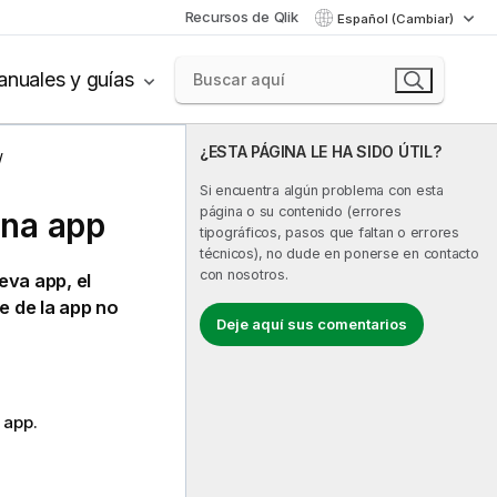
Recursos de Qlik
Español (Cambiar)
nuales y guías
¿ESTA PÁGINA LE HA SIDO ÚTIL?
Si encuentra algún problema con esta
página o su contenido (errores
una app
tipográficos, pasos que faltan o errores
técnicos), no dude en ponerse en contacto
con nosotros.
eva app, el
re de la app no
Deje aquí sus comentarios
 app.