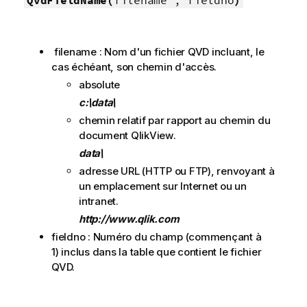
QvdFieldName(
filename , fieldno
)
filename : Nom d'un fichier
QVD
incluant, le
cas échéant, son chemin d'accès.
absolute
c:\data\
chemin relatif par rapport au chemin du
document
QlikView
.
data\
adresse URL (
HTTP
ou
FTP
), renvoyant à
un emplacement sur Internet ou un
intranet.
http://www.qlik.com
fieldno : Numéro du champ (commençant à
1) inclus dans la table que contient le fichier
QVD
.