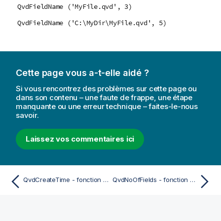
QvdFieldName ('MyFile.qvd', 3)
QvdFieldName ('C:\MyDir\MyFile.qvd', 5)
Cette page vous a-t-elle aidé ?
Si vous rencontrez des problèmes sur cette page ou
dans son contenu – une faute de frappe, une étape
manquante ou une erreur technique – faites-le-nous
savoir.
Laissez vos commentaires ici
QvdCreateTime - fonction de script
QvdNoOfFields - fonction de script