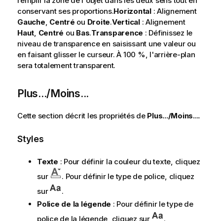
remplir la zone de l'objet dans les deux sens tout en
conservant ses proportions.
Horizontal
: Alignement
Gauche
,
Centré
ou
Droite
.
Vertical
: Alignement
Haut
,
Centré
ou
Bas
.
Transparence
: Définissez le
niveau de transparence en saisissant une valeur ou
en faisant glisser le curseur. À 100 %, l'arrière-plan
sera totalement transparent.
Plus.../Moins...
Cette section décrit les propriétés de
Plus.../Moins...
.
Styles
Texte
: Pour définir la couleur du texte, cliquez
sur
. Pour définir le type de police, cliquez
sur
.
Police de la légende
: Pour définir le type de
police de la légende, cliquez sur
.