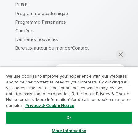
DEI&B
Programme académique
Programme Partenaires
Carrières
Dernières nouvelles
Bureaux autour du monde/Contact
We use cookies to improve your experience with our websites
Communauté Qlik
and to deliver content tailored to your interests. By clicking ‘Ok’,
Rejoignez le Programme de
you accept the use of additional cookies which may involve
data transmission to third parties. Refer to our Privacy & Cookie
modernisation analytique
Contrats juridiques
Notice or click ‘More Information’ for details on cookie usage on
Conditions d'utilisation des produits
our sites.
Privacy & Cookie Notice
Modernisez votre système sans compromettre vos
Discuter maintenant
Legal Policies
Conditions légales
précieuses applications QlikView grâce au Programme
Ok
de modernisation analytique.
Cliquez ici
pour plus
Conditions d'utilisation
Marques
d'informations ou contactez :
ampquestions@qlik.com
Do Not Share My Info
More Information