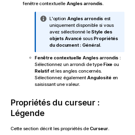
fenêtre contextuelle
Angles arrondis
.
N
L'option
Angles arrondis
est
o
uniquement disponible si vous
t
avez sélectionné le
Style des
e
objets
Avancé
sous
Propriétés
I
du document : Général
.
n
Fenêtre contextuelle Angles arrondis
:
f
Sélectionnez un arrondi de type
Fixe
ou
o
Relatif
et les angles concernés.
r
Sélectionnez également
Angulosité
en
m
saisissant une valeur.
a
t
i
Propriétés du curseur :
o
Légende
n
s
Cette section décrit les propriétés de
Curseur
.