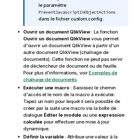
I
le paramètre
n
PreventJavascriptInObjectActions
f
dans le fichier custom.config.
o
Ouvrir un document QlikView
: La fonction
r
Ouvrir un document
QlikView
vous permet
m
d'ouvrir un document
QlikView
à partir d'un
a
autre document
QlikView
(chaînage de
t
documents). Cette fonction ne peut pas servir
i
de déclencheur de document ou de feuille.
o
Pour plus d'informations, voir
Exemples de
n
chaînage de documents
.
s
Exécuter une macro
: Saisissez le chemin
d'accès et le nom de la macro à exécuter.
Tapez un nom pour lequel il sera possible de
créer par la suite une macro via la boîte de
dialogue
Éditer le module
ou une
expression
calculée
pour effectuer une mise à jour
dynamique.
Définir la variable
: Attribue une valeur à la