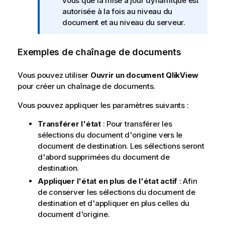
o
vous que la mise à jour dynamique est
t
autorisée à la fois au niveau du
e
document et au niveau du serveur.
I
n
Exemples de chaînage de documents
f
o
Vous pouvez utiliser
Ouvrir un document
QlikView
r
pour créer un chaînage de documents.
m
a
Vous pouvez appliquer les paramètres suivants :
t
i
Transférer l'état
: Pour transférer les
o
sélections du document d'origine vers le
n
document de destination. Les sélections seront
s
d'abord supprimées du document de
destination.
Appliquer l'état en plus de l'état actif
: Afin
de conserver les sélections du document de
destination et d'appliquer en plus celles du
document d'origine.