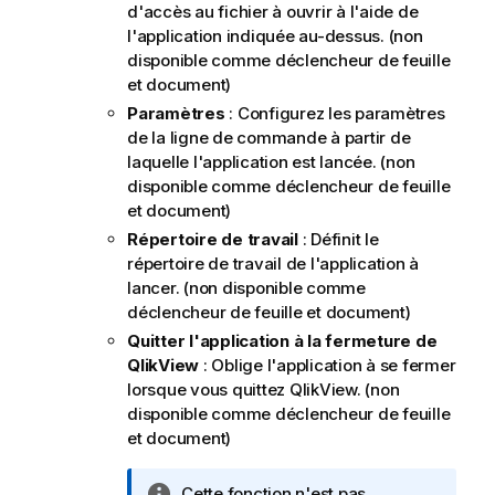
t
d'accès au fichier à ouvrir à l'aide de
i
l'application indiquée au-dessus. (non
o
disponible comme déclencheur de feuille
n
et document)
s
Paramètres
: Configurez les paramètres
de la ligne de commande à partir de
laquelle l'application est lancée. (non
disponible comme déclencheur de feuille
et document)
Répertoire de travail
: Définit le
répertoire de travail de l'application à
lancer. (non disponible comme
déclencheur de feuille et document)
Quitter l'application à la fermeture de
QlikView
: Oblige l'application à se fermer
lorsque vous quittez QlikView. (non
disponible comme déclencheur de feuille
et document)
N
Cette fonction n'est pas