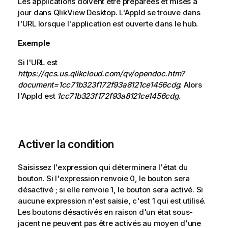
Les applications doivent être préparées et mises à
jour dans
QlikView Desktop
. L'AppId se trouve dans
l'URL lorsque l'application est ouverte dans le hub.
Exemple
Si l'URL est
https://qcs.us.qlikcloud.com/qv/opendoc.htm?
document=1cc71b323f172f93a8121ce1456cdg
. Alors
l'AppId est
1cc71b323f172f93a8121ce1456cdg
.
Activer la condition
Saisissez l'expression qui déterminera l'état du
bouton. Si l'expression renvoie 0, le bouton sera
désactivé ; si elle renvoie 1, le bouton sera activé. Si
aucune expression n'est saisie, c'est 1 qui est utilisé.
Les boutons désactivés en raison d'un état sous-
jacent ne peuvent pas être activés au moyen d'une