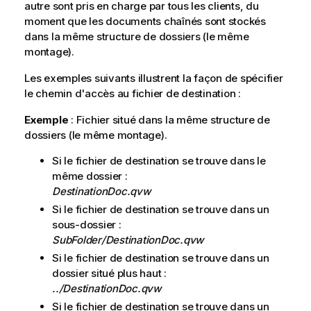
r
autre sont pris en charge par tous les clients, du
m
moment que les documents chaînés sont stockés
a
dans la même structure de dossiers (le même
t
montage).
i
Les exemples suivants illustrent la façon de spécifier
o
le chemin d'accès au fichier de destination :
n
s
Exemple
: Fichier situé dans la même structure de
dossiers (le même montage).
Si le fichier de destination se trouve dans le
même dossier :
DestinationDoc.qvw
Si le fichier de destination se trouve dans un
sous-dossier :
SubFolder/DestinationDoc.qvw
Si le fichier de destination se trouve dans un
dossier situé plus haut :
../DestinationDoc.qvw
Si le fichier de destination se trouve dans un