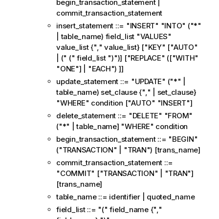
begin_transaction_statement |
s
commit_transaction_statement
insert_statement ::= "INSERT" "INTO" ("*"
| table_name) field_list "VALUES"
value_list {"," value_list} ["KEY" ["AUTO"
| (" (" field_list ")")] ["REPLACE" (["WITH"
"ONE"] | "EACH") ]]
update_statement ::= "UPDATE" ("*" |
table_name) set_clause {"," | set_clause}
"WHERE" condition ["AUTO" "INSERT"]
delete_statement ::= "DELETE" "FROM"
("*" | table_name] "WHERE" condition
begin_transaction_statement ::= "BEGIN"
("TRANSACTION" | "TRAN") [trans_name]
commit_transaction_statement ::=
"COMMIT" ["TRANSACTION" | "TRAN"]
[trans_name]
table_name ::= identifier | quoted_name
field_list ::= "(" field_name {","