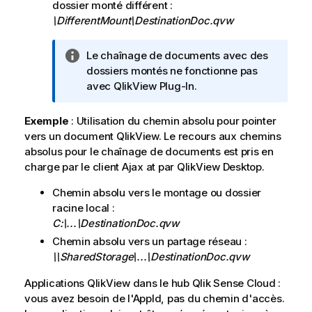
dossier monté différent :
\DifferentMount\DestinationDoc.qvw
N
Le chaînage de documents avec des
o
dossiers montés ne fonctionne pas
t
avec QlikView Plug-In.
e
I
Exemple
: Utilisation du chemin absolu pour pointer
n
vers un document QlikView. Le recours aux chemins
f
absolus pour le chaînage de documents est pris en
o
charge par le client Ajax at par
QlikView Desktop
.
r
Chemin absolu vers le montage ou dossier
m
racine local :
a
C:\...\DestinationDoc.qvw
t
i
Chemin absolu vers un partage réseau :
o
\\SharedStorage\...\DestinationDoc.qvw
n
Applications
QlikView
dans le hub
Qlik Sense Cloud
:
s
vous avez besoin de l'AppId, pas du chemin d'accès.