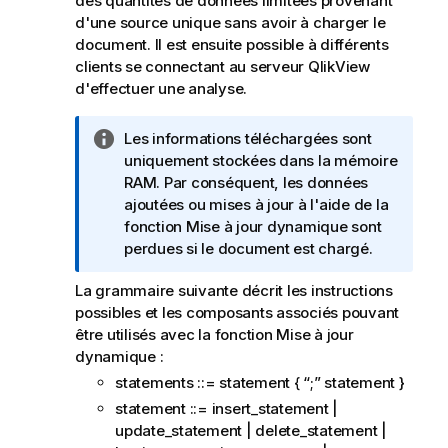
des quantités de données limitées provenant
d'une source unique sans avoir à charger le
document. Il est ensuite possible à différents
clients se connectant au serveur QlikView
d'effectuer une analyse.
N
Les informations téléchargées sont
o
uniquement stockées dans la mémoire
t
RAM. Par conséquent, les données
e
ajoutées ou mises à jour à l'aide de la
I
fonction Mise à jour dynamique sont
n
perdues si le document est chargé.
f
La grammaire suivante décrit les instructions
o
possibles et les composants associés pouvant
r
être utilisés avec la fonction Mise à jour
m
dynamique :
a
t
statements ::= statement { “;” statement }
i
statement ::= insert_statement |
o
update_statement | delete_statement |
n