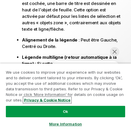
est cochée, une barre de titre est dessinée en
haut de l'objet de feuille. Cette option est
activée par défaut pour les listes de sélection et
autres « objets zone », contrairement aux objets
texte et ligne/flèche.
Alignement de la légende
: Peut être Gauche,
Centré ou Droite.
Légende multiligne (retour automatique à la
ligne)
: Si cette option est cochée, le texte sera
affiché sur plusieurs lignes.
We use cookies to improve your experience with our websites
Nombre de lignes
: Si la légende accepte
and to deliver content tailored to your interests. By clicking ‘Ok’,
Rejoignez le Programme de
you accept the use of additional cookies which may involve
plusieurs lignes, spécifiez le nombre de lignes
data transmission to third parties. Refer to our Privacy & Cookie
modernisation analytique
possible dans le champ de saisie ou faites
Notice or click ‘More Information’ for details on cookie usage on
glisser le curseur sur la valeur souhaitée.
our sites.
Privacy & Cookie Notice
Modernisez votre système sans compromettre vos
Discuter maintenant
Alignement de la légende
: Peut être Haut,
précieuses applications QlikView grâce au Programme
Centré ou Bas.
Ok
de modernisation analytique.
Cliquez ici
pour plus
d'informations ou contactez :
ampquestions@qlik.com
More Information
Plus.../Moins...