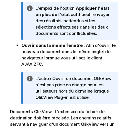
N
L'emploi de l'option
Appliquer l'état
o
en plus de l'état actif
peut renvoyer
t
des résultats inattendus si les
e
sélections effectuées dans les deux
I
documents sont conflictuelles.
n
Ouvrir dans la même fenêtre
: Afin d'ouvrir le
f
nouveau document dans le même onglet de
o
navigateur lorsque vous utilisez le client
r
AJAX ZFC.
m
a
t
N
L'action Ouvrir un document QlikView
i
o
n'est pas prise en charge pour les
o
t
utilisateurs hors du domaine lorsque
n
e
QlikView Plug-in est utilisé.
s
I
n
Documents
QlikView
: L'extension du fichier de
f
destination doit être précisée. Les chemins relatifs
o
servant à naviguer d'un document
QlikView
vers un