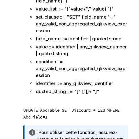
field_name} ")"
value_list ::= "("value {"," value} ")"
set_clause ::= "SET" field_name "="
any_valid_non_aggregated_qlikview_expr
ession
field_name ::= identifier | quoted string
value ::= identifier | any_qlikview_number
| quoted string
condition ::=
any_valid_non_aggregated_qlikview_expr
ession
identifier ::= any_qlikview_identifier
quoted_string ::= "[" [^]]+ "]"
UPDATE AbcTable SET Discount = 123 WHERE
AbcField=1
N
Pour utiliser cette fonction, assurez-