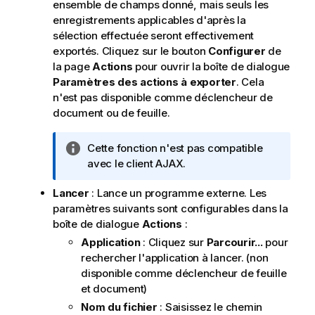
ensemble de champs donné, mais seuls les
enregistrements applicables d'après la
sélection effectuée seront effectivement
exportés. Cliquez sur le bouton
Configurer
de
la page
Actions
pour ouvrir la boîte de dialogue
Paramètres des actions à exporter
. Cela
n'est pas disponible comme déclencheur de
document ou de feuille.
N
Cette fonction n'est pas compatible
o
avec le client AJAX.
t
Lancer
: Lance un programme externe. Les
e
paramètres suivants sont configurables dans la
I
boîte de dialogue
Actions
:
n
f
Application
: Cliquez sur
Parcourir...
pour
o
rechercher l'application à lancer. (non
r
disponible comme déclencheur de feuille
m
et document)
a
Nom du fichier
: Saisissez le chemin