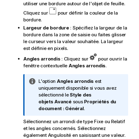
utiliser une bordure autour de l'objet de feuille.
Cliquez sur
pour définir la couleur de la
bordure.
Largeur de bordure
: Spécifiez la largeur de la
bordure dans la zone de saisie ou faites glisser
le curseur vers la valeur souhaitée. La largeur
est définie en pixels.
Angles arrondis
: Cliquez sur
pour ouvrir la
fenêtre contextuelle
Angles arrondis
.
N
L'option
Angles arrondis
est
o
uniquement disponible si vous avez
t
sélectionné le
Style des
e
objets
Avancé
sous
Propriétés du
I
document : Général
.
n
Sélectionnez un arrondi de type
Fixe
ou
Relatif
f
et les angles concernés. Sélectionnez
o
également
Angulosité
en saisissant une valeur.
r