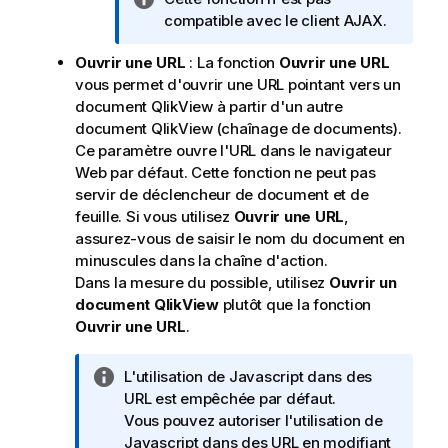
o
compatible avec le client AJAX.
t
Ouvrir une URL
: La fonction
Ouvrir une URL
e
vous permet d'ouvrir une URL pointant vers un
I
document
QlikView
à partir d'un autre
n
document
QlikView
(chaînage de documents).
f
Ce paramètre ouvre l'URL dans le navigateur
o
Web par défaut. Cette fonction ne peut pas
r
servir de déclencheur de document et de
m
feuille. Si vous utilisez
Ouvrir une URL
,
a
assurez-vous de saisir le nom du document en
t
minuscules dans la chaîne d'action.
i
Dans la mesure du possible, utilisez
Ouvrir un
o
document QlikView
plutôt que la fonction
n
Ouvrir une URL
.
s
N
L'utilisation de Javascript dans des
o
URL est empêchée par défaut.
t
Vous pouvez autoriser l'utilisation de
e
Javascript dans des URL en modifiant