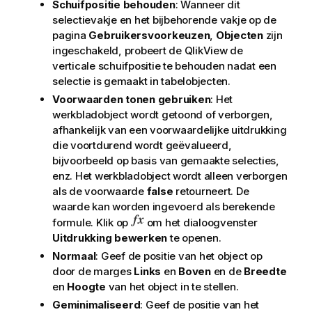
Schuifpositie behouden
: Wanneer dit
selectievakje en het bijbehorende vakje op de
pagina
Gebruikersvoorkeuzen
,
Objecten
zijn
ingeschakeld, probeert de QlikView de
verticale schuifpositie te behouden nadat een
selectie is gemaakt in tabelobjecten.
Voorwaarden tonen gebruiken
: Het
werkbladobject wordt getoond of verborgen,
afhankelijk van een voorwaardelijke uitdrukking
die voortdurend wordt geëvalueerd,
bijvoorbeeld op basis van gemaakte selecties,
enz. Het werkbladobject wordt alleen verborgen
als de voorwaarde
false
retourneert. De
waarde kan worden ingevoerd als berekende
formule. Klik op
om het dialoogvenster
Uitdrukking bewerken
te openen.
Normaal
: Geef de positie van het object op
door de marges
Links
en
Boven
en de
Breedte
en
Hoogte
van het object in te stellen.
Geminimaliseerd
: Geef de positie van het