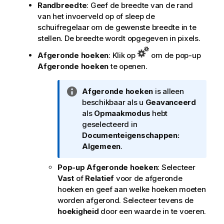
Randbreedte
: Geef de breedte van de rand
van het invoerveld op of sleep de
schuifregelaar om de gewenste breedte in te
stellen. De breedte wordt opgegeven in pixels.
Afgeronde hoeken
: Klik op
om de pop-up
Afgeronde hoeken
te openen.
I
Afgeronde hoeken
is alleen
n
beschikbaar als u
Geavanceerd
f
als
Opmaakmodus
hebt
o
geselecteerd in
r
Documenteigenschappen:
m
Algemeen
.
a
Pop-up Afgeronde hoeken
: Selecteer
t
Vast
of
Relatief
voor de afgeronde
i
hoeken en geef aan welke hoeken moeten
e
worden afgerond. Selecteer tevens de
hoekigheid
door een waarde in te voeren.