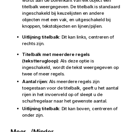
wordt aan de bovenkant van elk object een
titelbalk weergegeven. De titelbalk is standaard
ingeschakeld bij keuzelijsten en andere
objecten met een vak, en uitgeschakeld bij
knoppen, tekstobjecten en lijnen/pijlen.
Uitlijning titelbalk
: Dit kan links, centreren of
rechts zijn.
Titelbalk met meerdere regels
(tekstterugloop)
: Als deze optie is
ingeschakeld, wordt de tekst weergegeven op
twee of meer regels.
Aantal rijen
: Als meerdere regels zijn
toegestaan voor de titelbalk, geeft u het aantal
rijen in het invoerveld op of sleept u de
schuifregelaar naar het gewenste aantal.
Uitlijning titelbalk
: Dit kan boven, centreren of
onder zijn.
Meer.../Minder...