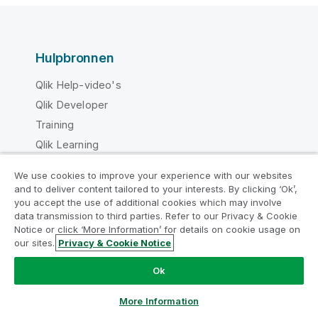
Hulpbronnen
Qlik Help-video's
Qlik Developer
Training
Qlik Learning
Qlik Klantportaal
We use cookies to improve your experience with our websites
Bibliotheek met bronnen
and to deliver content tailored to your interests. By clicking ‘Ok’,
Neem deel aan het Analytics
you accept the use of additional cookies which may involve
data transmission to third parties. Refer to our Privacy & Cookie
Modernization Program
Producten
Notice or click ‘More Information’ for details on cookie usage on
our sites.
Privacy & Cookie Notice
Moderniseer zonder uw waardevolle QlikView-apps op
GEGEVENSINTEGRATIE EN KWALITEIT
Nu chatten
het spel te zetten met het Analytics Modernization
Ok
Qlik Talend
Program.
Klik hier
voor meer informatie of om contact op
Qlik Talend Cloud
te nemen:
ampquestions@qlik.com
More Information
Talend Data Fabric