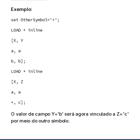
Exemplo:
set OtherSymbol='+';
LOAD * inline
[X, Y
a, a
b, b];
LOAD * inline
[X, Z
a, a
+, c];
O valor de campo Y='b' será agora vinculado a Z='c'
por meio do outro símbolo.