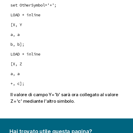
set OtherSymbol='+';
LOAD * inline
[X, Y
a, a
b, b];
LOAD * inline
[X, Z
a, a
+, c];
Il valore di campo Y='b' sarà ora collegato al valore
Z='c' mediante l'altro simbolo.
Hai trovato utile questa pagina?