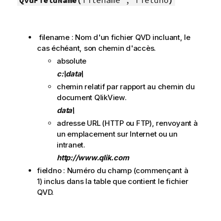
QvdFieldName(
filename , fieldno
)
filename : Nom d'un fichier
QVD
incluant, le
cas échéant, son chemin d'accès.
absolute
c:\data\
chemin relatif par rapport au chemin du
document
QlikView
.
data\
adresse URL (
HTTP
ou
FTP
), renvoyant à
un emplacement sur Internet ou un
intranet.
http://www.qlik.com
fieldno : Numéro du champ (commençant à
1) inclus dans la table que contient le fichier
QVD
.