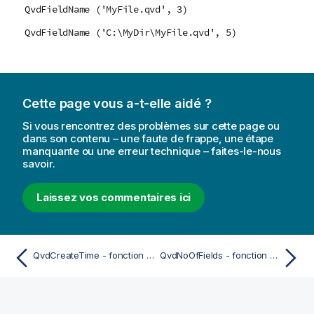
QvdFieldName ('MyFile.qvd', 3)
QvdFieldName ('C:\MyDir\MyFile.qvd', 5)
Cette page vous a-t-elle aidé ?
Si vous rencontrez des problèmes sur cette page ou
dans son contenu – une faute de frappe, une étape
manquante ou une erreur technique – faites-le-nous
savoir.
Laissez vos commentaires ici
QvdCreateTime - fonction de script
QvdNoOfFields - fonction de script