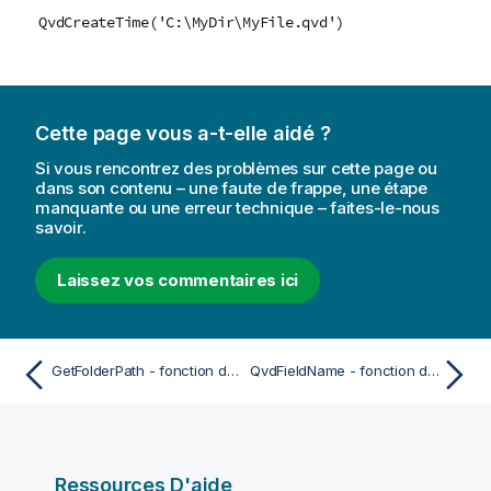
QvdCreateTime('C:\MyDir\MyFile.qvd')
Cette page vous a-t-elle aidé ?
Si vous rencontrez des problèmes sur cette page ou
dans son contenu – une faute de frappe, une étape
manquante ou une erreur technique – faites-le-nous
savoir.
Laissez vos commentaires ici
GetFolderPath - fonction de script
QvdFieldName - fonction de script
Ressources D'aide