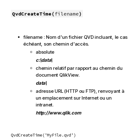
QvdCreateTime(
filename
)
filename : Nom d'un fichier
QVD
incluant, le cas
échéant, son chemin d'accès.
absolute
c:\data\
chemin relatif par rapport au chemin du
document
QlikView
.
data\
adresse URL (
HTTP
ou
FTP
), renvoyant à
un emplacement sur Internet ou un
intranet.
http://www.qlik.com
QvdCreateTime('MyFile.qvd')