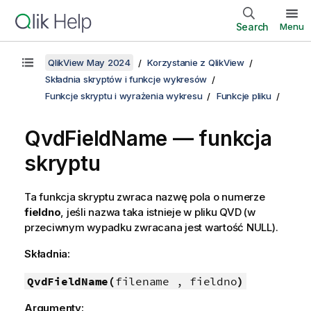
Search
Menu
QlikView May 2024
Korzystanie z QlikView
Składnia skryptów i funkcje wykresów
Funkcje skryptu i wyrażenia wykresu
Funkcje pliku
QvdFieldName — funkcja
skryptu
Ta funkcja skryptu zwraca nazwę pola o numerze
fieldno
, jeśli nazwa taka istnieje w pliku
QVD
(w
przeciwnym wypadku zwracana jest wartość
NULL
).
Składnia:
QvdFieldName(
filename , fieldno
)
Argumenty: