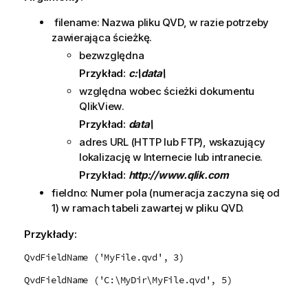
filename: Nazwa pliku
QVD
, w razie potrzeby
zawierająca ścieżkę.
bezwzględna
Przykład:
c:\data\
względna wobec ścieżki dokumentu
QlikView
.
Przykład:
data\
adres URL (
HTTP
lub
FTP
), wskazujący
lokalizację w Internecie lub intranecie.
Przykład:
http://www.qlik.com
fieldno: Numer pola (numeracja zaczyna się od
1) w ramach tabeli zawartej w pliku
QVD
.
Przykłady:
QvdFieldName ('MyFile.qvd', 3)
QvdFieldName ('C:\MyDir\MyFile.qvd', 5)