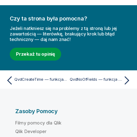
Czy ta strona była pomocna?
Jeżeli natkniesz się na problemy z tą stroną lub jej
zawartością — literówkę, brakujący krok lub błąd
techniczny — daj nam znać!
Przekaż tu opinię
QvdCreateTime — funkcja skryptu
QvdNoOfFields — funkcja skryptu
Zasoby Pomocy
Filmy pomocy dla Qlik
Qlik Developer