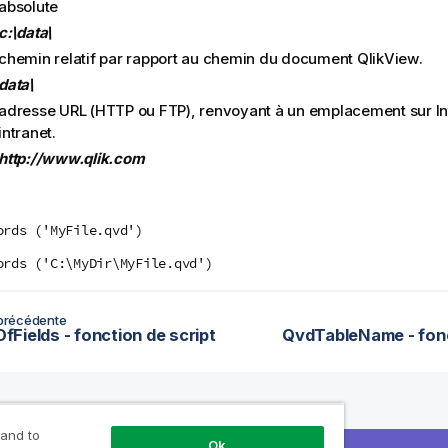
absolute
c:\data\
chemin relatif par rapport au chemin du document
QlikView
.
data\
adresse URL (
HTTP
ou
FTP
), renvoyant à un emplacement sur In
intranet.
http://www.qlik.com
ords ('MyFile.qvd')
ords ('C:\MyDir\MyFile.qvd')
précédente
Fields - fonction de script
QvdTableName - fonc
 and to
rces
Produits
Pourquoi Qlik ?
À
Ok