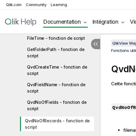
FileName - fonction de script
Qlik.com
Community
Learning
FilePath - fonction de script
Documentation
Intégration
Vi
FileSize - fonction de script
FileTime - fonction de script
QlikView Ma
GetFolderPath - fonction de
Fonctions uti
script
QvdNo
QvdCreateTime - fonction de
script
Cette fonct
QvdFieldName - fonction de
script
QvdNoOfFields - fonction de
QvdNoOfR
script
QvdNoOfRecords - fonction de
script
filen