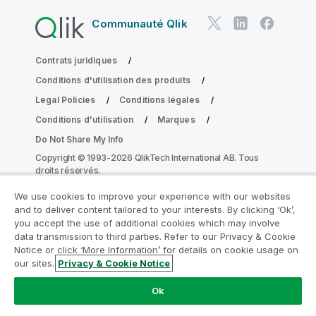
Communauté Qlik
Contrats juridiques
Conditions d'utilisation des produits
Legal Policies
Conditions légales
Conditions d'utilisation
Marques
Do Not Share My Info
Copyright © 1993-2026 QlikTech International AB. Tous
droits réservés.
We use cookies to improve your experience with our websites
and to deliver content tailored to your interests. By clicking ‘Ok’,
Rejoignez le Programme de
you accept the use of additional cookies which may involve
data transmission to third parties. Refer to our Privacy & Cookie
modernisation analytique
Notice or click ‘More Information’ for details on cookie usage on
our sites.
Privacy & Cookie Notice
Modernisez votre système sans compromettre vos
précieuses applications QlikView grâce au Programme
Ok
de modernisation analytique.
Cliquez ici
pour plus
d'informations ou contactez :
ampquestions@qlik.com