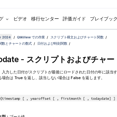
グ
ビデオ
移行センター
評価ガイド
プレイブッ
y 2024
QlikView での作業
スクリプト構文およびチャート関数
関数とチャートの数式
日付および時刻関数
rtodate - スクリプトおよびチャ
、入力した日付がスクリプトが最後にロードされた日付の年に該当
る場合は
True
を返し、該当しない場合は
False
を返します。
(
timestamp [ , yearoffset [ , firstmonth [ , todaydate] ]
タ型：
ブール値