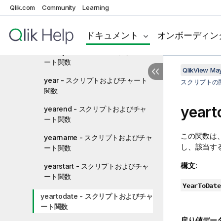
ャート関数
Qlik.com
Community
Learning
weekstart - スクリプトおよびチャ
ート関数
ドキュメント
オンボーディン
weekyear - スクリプトおよびチャ
ート関数
QlikView Ma
year - スクリプトおよびチャート
スクリプトの
関数
yea
yearend - スクリプトおよびチャ
ート関数
この関数は
yearname - スクリプトおよびチャ
し、該当す
ート関数
構文:
yearstart - スクリプトおよびチャ
ート関数
YearToDate
yeartodate - スクリプトおよびチャ
ート関数
戻り値デー