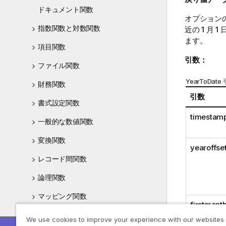
ドキュメント関数
オプション
指数関数と対数関数
近の 1 月
ます。
項目関数
引数：
ファイル関数
YearToDate
財務関数
引数
書式設定関数
timestam
一般的な数値関数
変換関数
yearoffse
レコード間関数
論理関数
マッピング関数
firstmont
数学関数
We use cookies to improve your experience with our websites