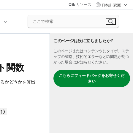
Qlik リソース
日本語 (変更)
ク
このページは役に立ちましたか?
このページまたはコンテンツにタイポ、ステ
ップの省略、技術的エラーなどの問題が見つ
かった場合はお知らせください。
ート関数
こちらにフィードバックをお寄せくだ
さい
するかどうかを算出
)
 ]