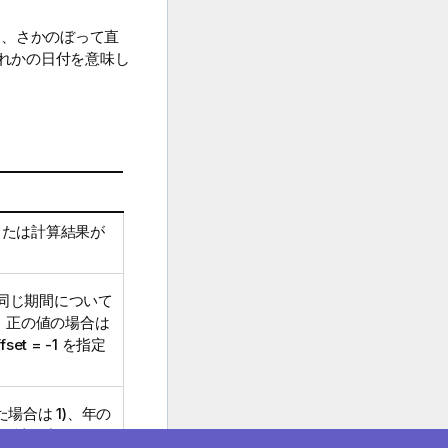
は、さかのぼって直
ずれかの日付を意味し
プまたは計算結果が
同じ期間について
、正の値の場合は
fset = -1
を指定
た場合は 1)、年の
年度を 5 月 1