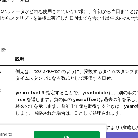
のパラメータがどれも使用されていない場合、年初から当日までと
 1 日からスクリプトを最後に実行した日付までを含む 1 暦年以内のい
 引数
説明
p
例えば、'2012-10-12' のように、変換するタイムスタン
タイムスタンプになる数式として評価する日付。
t
yearoffset
を指定することで、
yeartodate
は、別の年の
True
を返します。負の値の
yearoffset
は過去の年を示し
将来の年を示します。前年 1 年間を取得するときは、
yearof
します。省略された場合は、0 として処理されます。
h
firstmonth
を 1 から 12 の間で指定することにより (省略し
始めを任意の月の 1 日に移動することができます。例えば、会計
 and to
Ok