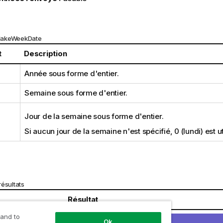
MakeWeekDate
t
Description
Année sous forme d'entier.
Semaine sous forme d'entier.
Jour de la semaine sous forme d'entier.
Si aucun jour de la semaine n'est spécifié, 0 (lundi) est ut
ésultats
Résultat
 and to
ate(2014,6,6)
renvoie
2014-02-09
Ok