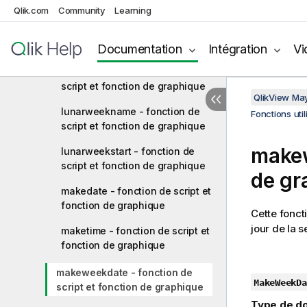
script et fonction de graphique
Qlik.com
Community
Learning
localtime - fonction de script et
fonction de graphique
Documentation
Intégration
Vi
lunarweekend - fonction de
script et fonction de graphique
QlikView Ma
lunarweekname - fonction de
Fonctions uti
script et fonction de graphique
makew
lunarweekstart - fonction de
script et fonction de graphique
de gr
makedate - fonction de script et
fonction de graphique
Cette fonct
jour de la 
maketime - fonction de script et
fonction de graphique
makeweekdate - fonction de
MakeWeekDa
script et fonction de graphique
Type de do