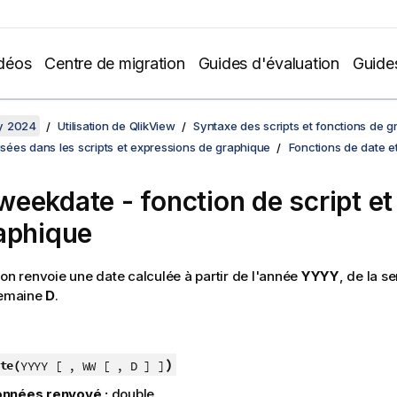
déos
Centre de migration
Guides d'évaluation
Guide
y 2024
Utilisation de QlikView
Syntaxe des scripts et fonctions de 
lisées dans les scripts et expressions de graphique
Fonctions de date e
eekdate - fonction de script et
aphique
ion renvoie une date calculée à partir de l'année
YYYY
, de la 
semaine
D
.
)
te(
YYYY [ , WW [ , D ] ]
nnées renvoyé :
double