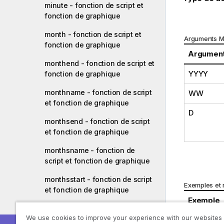
minute - fonction de script et
fonction de graphique
month - fonction de script et
Arguments 
fonction de graphique
Argumen
monthend - fonction de script et
YYYY
fonction de graphique
monthname - fonction de script
WW
et fonction de graphique
D
monthsend - fonction de script
et fonction de graphique
monthsname - fonction de
script et fonction de graphique
monthsstart - fonction de script
Exemples et r
et fonction de graphique
Exemple
monthstart - fonction de script
We use cookies to improve your experience with our websites
et fonction de graphique
makeweekd