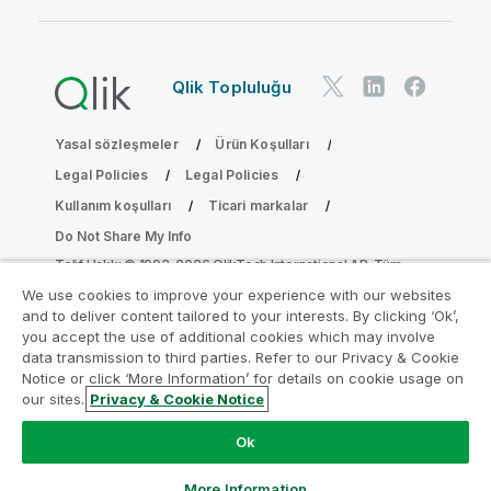
Qlik Topluluğu
Yasal sözleşmeler
Ürün Koşulları
Legal Policies
Legal Policies
Kullanım koşulları
Ticari markalar
Do Not Share My Info
Telif Hakkı © 1993-2026 QlikTech International AB. Tüm
hakları saklıdır.
We use cookies to improve your experience with our websites
and to deliver content tailored to your interests. By clicking ‘Ok’,
you accept the use of additional cookies which may involve
data transmission to third parties. Refer to our Privacy & Cookie
Analiz Modernleştirme Programına katılın
Notice or click ‘More Information’ for details on cookie usage on
our sites.
Privacy & Cookie Notice
Analiz Modernleştirme Programı ile değerli QlikView
uygulamalarınızı ödün vermeden modernleştirin.
Bize
Ok
ulaşmak
ve daha fazla bilgi almak için buraya tıklayın:
ampquestions@qlik.com
More Information