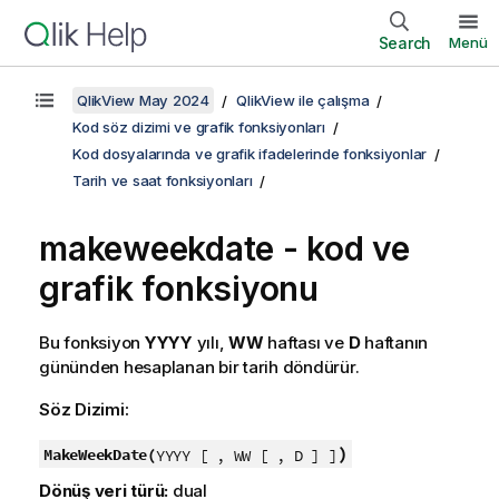
Search
Menü
QlikView May 2024
QlikView ile çalışma
Kod söz dizimi ve grafik fonksiyonları
Kod dosyalarında ve grafik ifadelerinde fonksiyonlar
Tarih ve saat fonksiyonları
makeweekdate - kod ve
grafik fonksiyonu
Bu fonksiyon
YYYY
yılı,
WW
haftası ve
D
haftanın
gününden hesaplanan bir tarih döndürür.
Söz Dizimi:
)
MakeWeekDate(
YYYY [ , WW [ , D ] ]
Dönüş veri türü:
dual