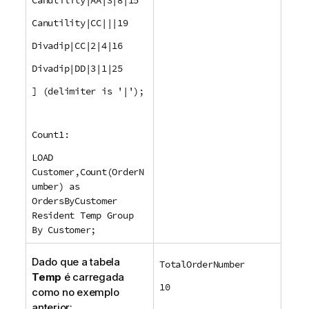
Canutility|CC|||19
Divadip|CC|2|4|16
Divadip|DD|3|1|25
] (delimiter is '|');
Count1:
LOAD
Customer,Count(OrderN
umber) as
OrdersByCustomer
Resident Temp Group
By Customer;
Dado que a tabela
TotalOrderNumber
Temp
é carregada
10
como no exemplo
anterior: