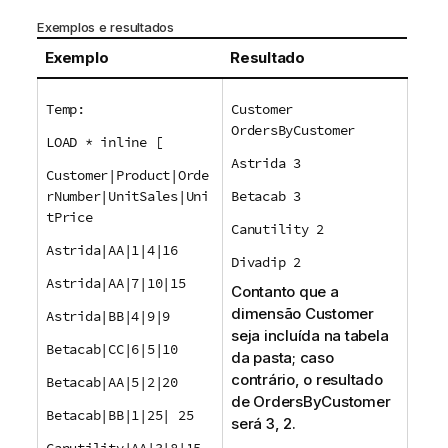
Exemplos e resultados
Exemplo
Resultado
Temp:
Customer
OrdersByCustomer
LOAD * inline [
Astrida 3
Customer|Product|Orde
rNumber|UnitSales|Uni
Betacab 3
tPrice
Canutility 2
Astrida|AA|1|4|16
Divadip 2
Astrida|AA|7|10|15
Contanto que a
dimensão
Customer
Astrida|BB|4|9|9
seja incluída na tabela
Betacab|CC|6|5|10
da pasta; caso
contrário, o resultado
Betacab|AA|5|2|20
de
OrdersByCustomer
Betacab|BB|1|25| 25
será 3, 2.
Canutility|AA|3|8|15