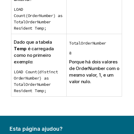
LOAD
Count(OrderNumber) as
TotalOrderNumber
Resident Temp;
Dado que a tabela
TotalOrderNumber
Temp
é carregada
8
como no primeiro
exemplo:
Porque há dois valores
de
OrderNumber
com o
LOAD Count(distinct
mesmo valor, 1, e um
OrderNumber) as
valor nulo.
TotalOrderNumber
Resident Temp;
Esta página ajudou?