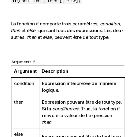
if(
)
condition , then [, else]
La fonction
if
comporte trois paramètres,
condition
,
then
et
else
, qui sont tous des expressions. Les deux
autres,
then
et
else
, peuvent être de tout type.
Arguments If
Argument
Description
condition
Expression interprétée de manière
logique.
then
Expression pouvant être de tout type.
Si la
condition
est
True
, la fonction
if
renvoie la valeur de l'expression
then
.
else
Expression pouvant être de tout type.