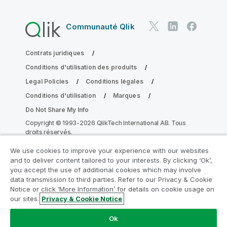
Communauté Qlik
Contrats juridiques
Conditions d'utilisation des produits
Legal Policies
Conditions légales
Conditions d'utilisation
Marques
Do Not Share My Info
Copyright © 1993-2026 QlikTech International AB. Tous
droits réservés.
We use cookies to improve your experience with our websites
and to deliver content tailored to your interests. By clicking ‘Ok’,
Rejoignez le Programme de
you accept the use of additional cookies which may involve
data transmission to third parties. Refer to our Privacy & Cookie
modernisation analytique
Notice or click ‘More Information’ for details on cookie usage on
our sites.
Privacy & Cookie Notice
Modernisez votre système sans compromettre vos
précieuses applications QlikView grâce au Programme
Ok
de modernisation analytique.
Cliquez ici
pour plus