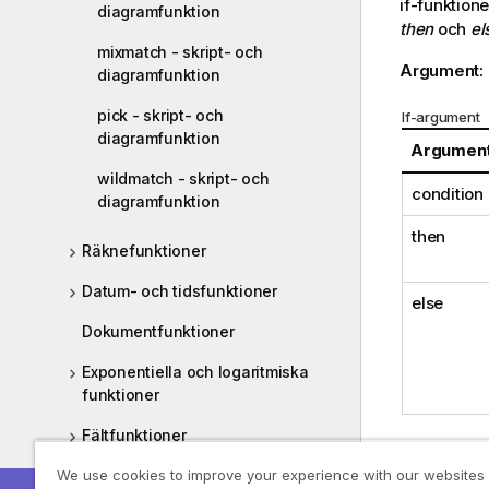
if
-funktione
diagramfunktion
then
och
el
mixmatch - skript- och
Argument:
diagramfunktion
pick - skript- och
If-argument
diagramfunktion
Argumen
wildmatch - skript- och
condition
diagramfunktion
then
Räknefunktioner
Datum- och tidsfunktioner
else
Dokumentfunktioner
Exponentiella och logaritmiska
funktioner
Fältfunktioner
Exempel oc
We use cookies to improve your experience with our websites
Filfunktioner