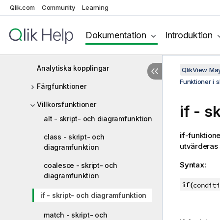
Funktioner i skript och
Qlik.com
Community
Learning
diagramuttryck
Aggregeringsfunktioner
Dokumentation
Introduktion
Aggr
Analytiska kopplingar
QlikView Ma
Funktioner i 
Färgfunktioner
Villkorsfunktioner
if - 
alt - skript- och diagramfunktion
if
-funktion
class - skript- och
utvärdera
diagramfunktion
Syntax:
coalesce - skript- och
diagramfunktion
if(
conditi
if - skript- och diagramfunktion
match - skript- och