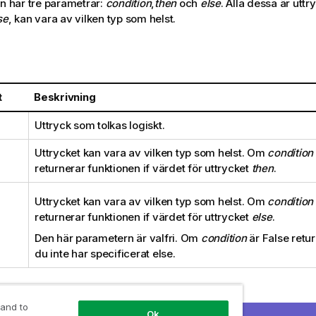
n har tre parametrar:
condition
,
then
och
else
. Alla dessa är uttr
se
, kan vara av vilken typ som helst.
t
Beskrivning
Uttryck som tolkas logiskt.
Uttrycket kan vara av vilken typ som helst. Om
condition
returnerar funktionen
if
värdet för uttrycket
then
.
Uttrycket kan vara av vilken typ som helst. Om
condition
returnerar funktionen
if
värdet för uttrycket
else
.
Den här parametern är valfri. Om
condition
är
False
retu
du inte har specificerat
else
.
h resultat:
 and to
Ok