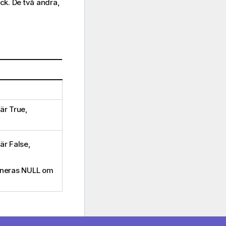
yck. De två andra,
är
True
,
är
False
,
rneras NULL om