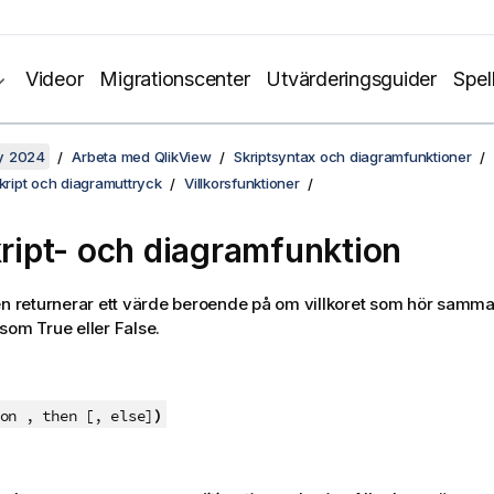
Videor
Migrationscenter
Utvärderingsguider
Spel
y 2024
Arbeta med QlikView
Skriptsyntax och diagramfunktioner
skript och diagramuttryck
Villkorsfunktioner
skript- och diagramfunktion
en returnerar ett värde beroende på om villkoret som hör samm
s som
True
eller
False
.
)
on , then [, else]