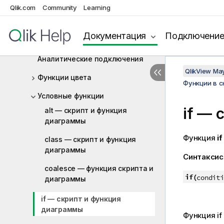
диаграммы
Qlik.com
Community
Learning
Функции агрегирования
Документация
Подключени
Aggr
Аналитические подключения
QlikView Ma
Функции цвета
Функции в 
Условные функции
if —
alt — скрипт и функция
диаграммы
Функция
if
class — скрипт и функция
диаграммы
Синтаксис
coalesce — функция скриптa и
if(
conditi
диаграммы
if — скрипт и функция
диаграммы
Функция
if