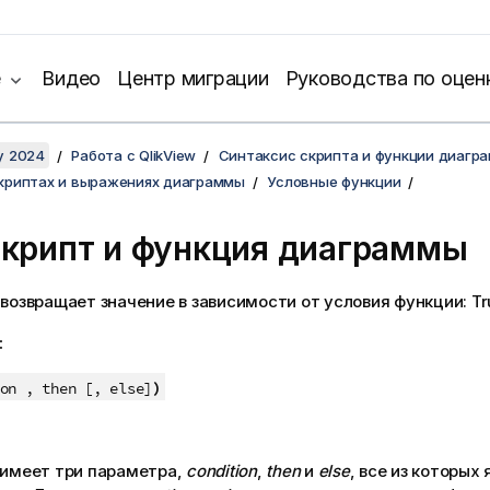
е
Видео
Центр миграции
Руководства по оцен
y 2024
Работа с QlikView
Синтаксис скрипта и функции диагр
скриптах и выражениях диаграммы
Условные функции
 скрипт и функция диаграммы
возвращает значение в зависимости от условия функции:
Tr
:
)
on , then [, else]
имеет три параметра,
condition
,
then
и
else
, все из которых