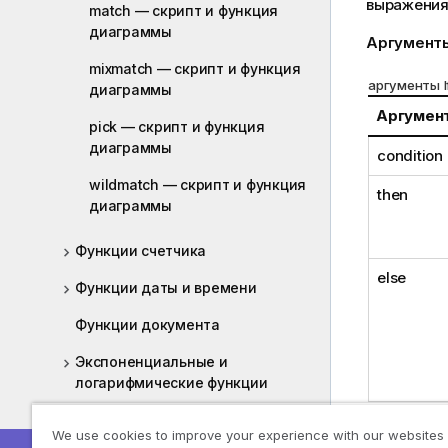
выражения
match — скрипт и функция
диаграммы
Аргумент
mixmatch — скрипт и функция
аргументы I
диаграммы
Аргумен
pick — скрипт и функция
диаграммы
condition
wildmatch — скрипт и функция
then
диаграммы
Функции счетчика
else
Функции даты и времени
Функции документа
Экспоненциальные и
логарифмические функции
Функции поля
We use cookies to improve your experience with our websites
Примеры и