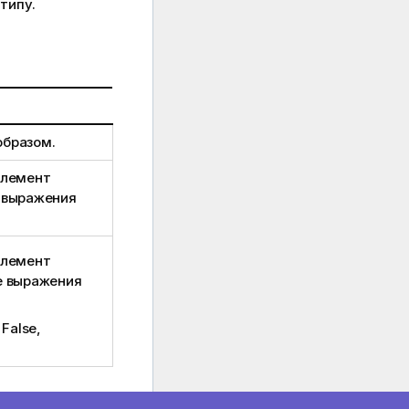
типу.
образом.
элемент
 выражения
элемент
е выражения
н
False
,