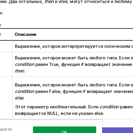
ми. Два остальных,
then
и
else
, могут относиться к любому 
ы:
f
т
Описание
Выражение, которое интерпретируется логическим 
Выражение, которое может быть любого типа. Если 
condition
равен
True
, функция
if
возвращает значение
then
.
Выражение, которое может быть любого типа. Если 
condition
равен
False
, функция
if
возвращает значени
else
.
Этот параметр необязательный. Если
condition
раве
возвращается NULL, если не указан
else
.
 and to
 результаты:
Ok