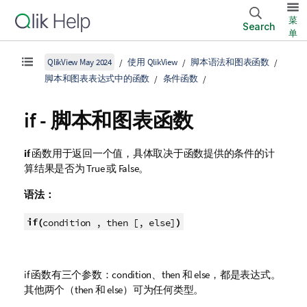
菜
Search
单
QlikView May 2024
使用 QlikView
脚本语法和图表函数
脚本和图表表达式中的函数
条件函数
if - 脚本和图表函数
if
函数用于返回一个值，具体取决于函数提供的条件的计
算结果是否为
True
或
False
。
语法：
if(
)
condition , then [, else]
if
函数有三个参数：
condition
、
then
和
else
，都是表达式。
其他两个（
then
和
else
）可为任何类型。